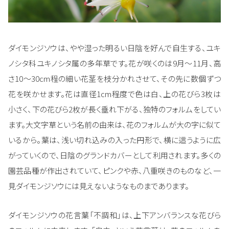
ダイモンジソウは、やや湿った明るい日陰を好んで自生する、ユキ
ノシタ科ユキノシタ属の多年草です。花が咲くのは9月～11月、高
さ10～30cm程の細い花茎を枝分かれさせて、その先に数個ずつ
花を咲かせます。花は直径1cm程度で色は白、上の花びら3枚は
小さく、下の花びら2枚が長く垂れ下がる、独特のフォルムをしてい
ます。大文字草という名前の由来は、花のフォルムが大の字に似て
いるから。葉は、浅い切れ込みの入った円形で、横に這うように広
がっていくので、日陰のグランドカバーとして利用されます。多くの
園芸品種が作出されていて、ピンクや赤、八重咲きのものなど、一
見ダイモンジソウには見えないようなものまであります。
ダイモンジソウの花言葉「不調和」は、上下アンバランスな花びら