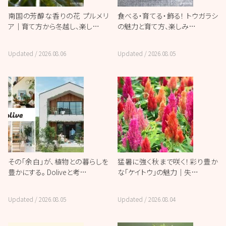
南国の芳醇な香りの花 プルメリ
食べる・育てる・飾る！ トウガラシ
ア｜育て方から冬越し、楽し…
の魅力と育て方、楽しみ…
Updated /
2026.08.06
Updated /
2026.08.05
その「余白」が、植物との暮らしを
猛暑に強く秋まで咲く！彩り豊か
豊かにする。 Doliveと考…
な「ケイトウ」の魅力｜失…
Updated /
2026.08.05
Updated /
2026.08.04