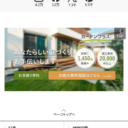
4.2万
12万
5.5千
7.3千
TOP
ページトップへ
記事
植物図鑑