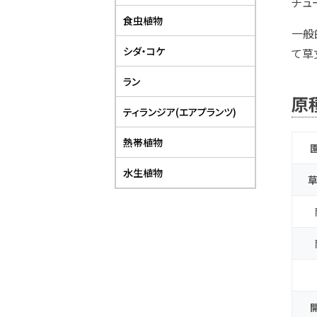
チュ
食虫植物
一般
シダ・コケ
て草
ラン
原
ティランジア(エアプランツ)
熱帯植物
水生植物
草