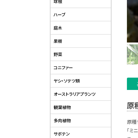
球根
ハーブ
庭木
果樹
野菜
コニファー
ヤシ・ソテツ類
オーストラリアプランツ
原
観葉植物
多肉植物
原種
「ミ
サボテン