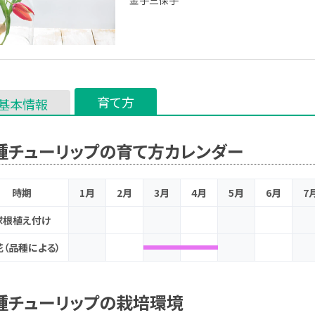
金子三保子
育て方
基本情報
種チューリップの育て方カレンダー
時期
1月
2月
3月
4月
5月
6月
7
球根植え付け
花（品種による）
種チューリップの栽培環境