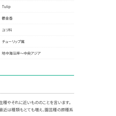
Tulip
鬱金香
ユリ科
チューリップ属
地中海沿岸～中央アジア
生種やそれに近いもののことを言います。
す。最近は種類もとても増え、園芸種の原種系