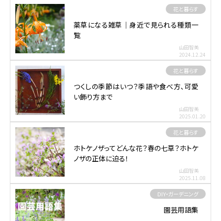
花と暮らす
薬草になる雑草｜身近で見られる種類一
覧
山田智美
2024.12.24
花と暮らす
つくしの季節はいつ？季語や食べ方、可愛
い飾り方まで
山田智美
2025.01.20
花と暮らす
ホトケノザってどんな花？春の七草？ホトケ
ノザの正体に迫る！
山田智美
2025.11.08
DIY・ガーデニング
園芸用語集