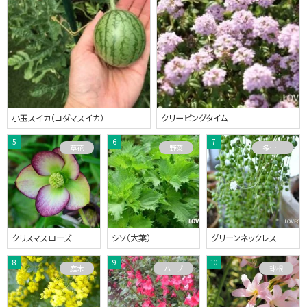
小玉スイカ（コダマスイカ）
クリーピングタイム
草花
野菜
多肉植物
クリスマスローズ
シソ（大葉）
グリーンネックレス
庭木
ハーブ
球根