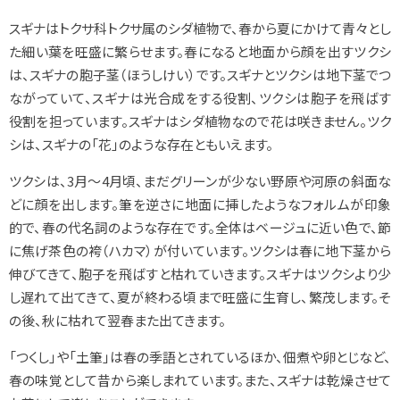
スギナはトクサ科トクサ属のシダ植物で、春から夏にかけて青々とし
た細い葉を旺盛に繁らせます。春になると地面から顔を出すツクシ
は、スギナの胞子茎（ほうしけい）です。スギナとツクシは地下茎でつ
ながっていて、スギナは光合成をする役割、ツクシは胞子を飛ばす
役割を担っています。スギナはシダ植物なので花は咲きません。ツク
シは、スギナの「花」のような存在ともいえます。
ツクシは、3月～4月頃、まだグリーンが少ない野原や河原の斜面な
どに顔を出します。筆を逆さに地面に挿したようなフォルムが印象
的で、春の代名詞のような存在です。全体はベージュに近い色で、節
に焦げ茶色の袴（ハカマ）が付いています。ツクシは春に地下茎から
伸びてきて、胞子を飛ばすと枯れていきます。スギナはツクシより少
し遅れて出てきて、夏が終わる頃まで旺盛に生育し、繁茂します。そ
の後、秋に枯れて翌春また出てきます。
「つくし」や「土筆」は春の季語とされているほか、佃煮や卵とじなど、
春の味覚として昔から楽しまれています。また、スギナは乾燥させて