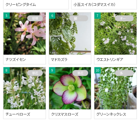
クリーピングタイム
小玉スイカ（コダマスイカ）
球根
観葉植物
オーストラリアプランツ
ナツズイセン
マドカズラ
ウエストリンギア
草花
草花
多肉植物
チューベローズ
クリスマスローズ
グリーンネックレス