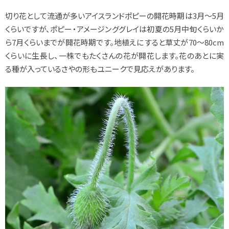
切り花として流通が多いアイスランドポピーの開花時期は3月～5月
くらいですが、ポピー・アメージンググレイは初夏の5月中旬くらいか
ら7月くらいまでが開花時期です。地植えにすると草丈が70～80cm
くらいに生長し、一株でもたくさんの花が開花します。花のあとに実
る種が入っているさやの形もユニークで見応えがあります。