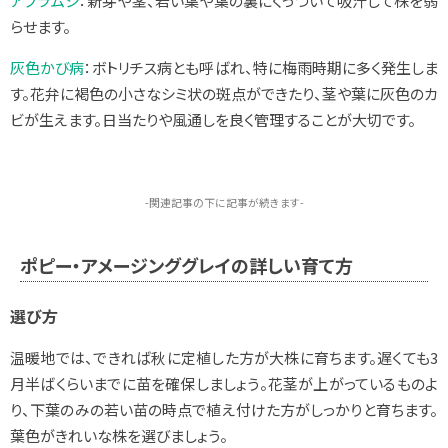
アブラムシ
：新芽や茎、若い葉や葉の裏にくっついて吸汁して株を弱
らせます。
灰色かび病
：ボトリチス病とも呼ばれ、特に梅雨時期に多く発生しま
す。花弁に褐色の小さなシミ状の斑点ができたり、茎や葉に灰色のカ
ビが生えます。日当たりや風通しを良く管理することが大切です。
-関連記事の下に記事が続きます-
ポピー・アメージンググレイの詳しい育て方
選び方
温暖地では、できれば秋に定植した方が大株に育ちます。遅くても3
月半ばくらいまでに苗を確保しましょう。花茎が上がっているものよ
り、下葉のみの若い苗の時点で植え付けた方がしっかりと育ちます。
葉色がきれいな株を選びましょう。