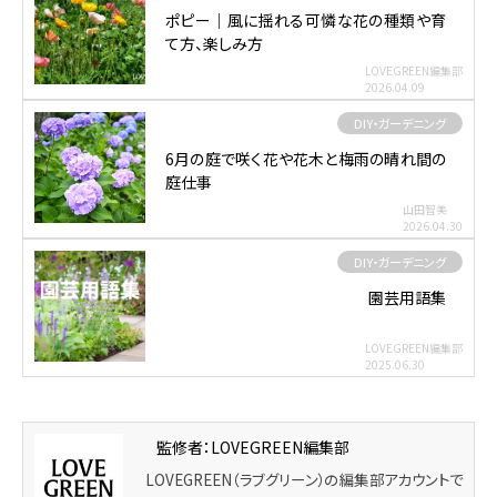
ポピー｜風に揺れる可憐な花の種類や育
て方、楽しみ方
LOVEGREEN編集部
2026.04.09
DIY・ガーデニング
6月の庭で咲く花や花木と梅雨の晴れ間の
庭仕事
山田智美
2026.04.30
DIY・ガーデニング
園芸用語集
LOVEGREEN編集部
2025.06.30
監修者：LOVEGREEN編集部
LOVEGREEN（ラブグリーン）の編集部アカウントで