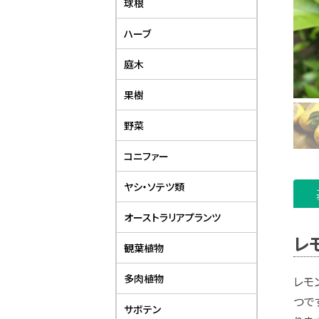
球根
ハーブ
庭木
果樹
野菜
コニファー
ヤシ・ソテツ類
オーストラリアプランツ
レ
観葉植物
多肉植物
レモ
つで
サボテン