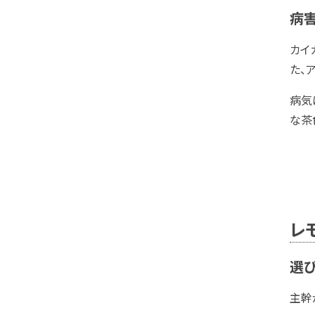
病
カイ
た、
病気
な茶
レ
選
主幹