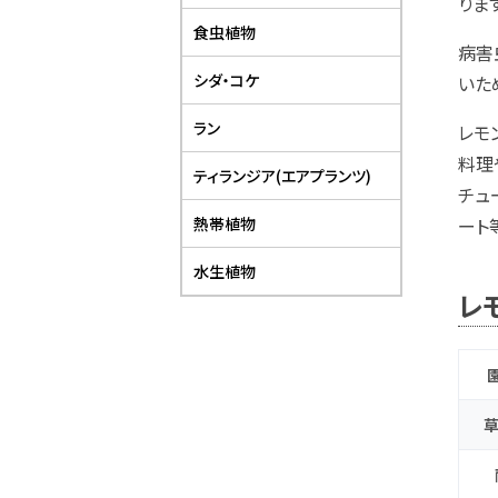
りま
食虫植物
病害
シダ・コケ
いた
ラン
レモ
料理
ティランジア(エアプランツ)
チュ
熱帯植物
ート
水生植物
レ
草