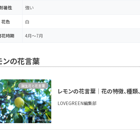
耐暑性
強い
花色
白
開花時期
4月～7月
モンの花言葉
誕生花と花言葉
レモンの花言葉｜花の特徴、種
LOVEGREEN編集部