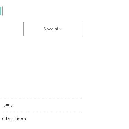
Special
レモン
Citrus limon