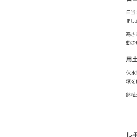
日当
ましょ
寒さ
動さ
用
保水
壌を
鉢植
レ