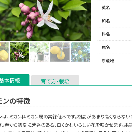
英名
和名
科名
属名
原産地
基本情報
育て方・栽培
モンの特徴
ンは、ミカン科ミカン属の常緑低木です。樹高があまり高くならない
す。春から初夏に芳香のある、白くかわいらしい花を咲かせます。果