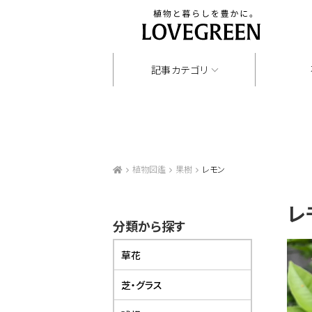
記事カテゴリ
植物図鑑
果樹
レモン
レ
分類から探す
草花
芝・グラス