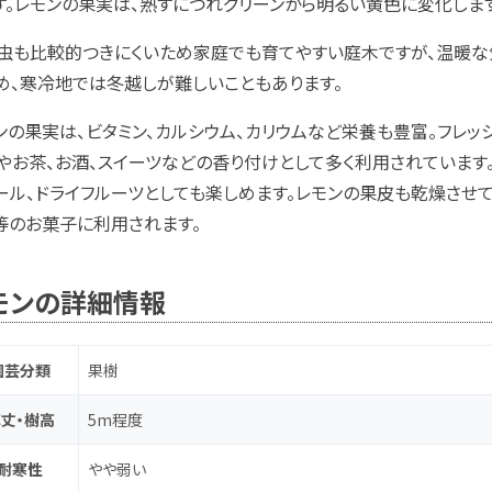
す。レモンの果実は、熟すにつれグリーンから明るい黄色に変化します
虫も比較的つきにくいため家庭でも育てやすい庭木ですが、温暖
め、寒冷地では冬越しが難しいこともあります。
ンの果実は、ビタミン、カルシウム、カリウムなど栄養も豊富。フレ
やお茶、お酒、スイーツなどの香り付けとして多く利用されています。
ール、ドライフルーツとしても楽しめます。レモンの果皮も乾燥させ
等のお菓子に利用されます。
モンの詳細情報
園芸分類
果樹
丈・樹高
5m程度
耐寒性
やや弱い