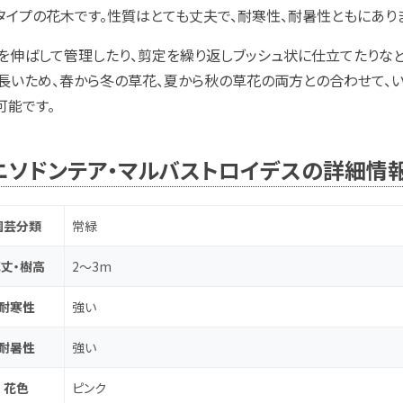
タイプの花木です。性質はとても丈夫で、耐寒性、耐暑性ともにあり
を伸ばして管理したり、剪定を繰り返しブッシュ状に仕立てたりな
長いため、春から冬の草花、夏から秋の草花の両方との合わせて、
可能です。
ニソドンテア・マルバストロイデスの詳細情
園芸分類
常緑
丈・樹高
2～3m
耐寒性
強い
耐暑性
強い
花色
ピンク