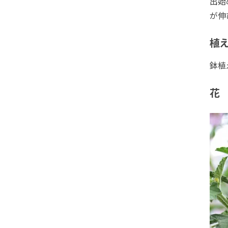
出始
が伸
植え
鉢植
花