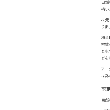
自然
構い
株元
りま
植え
根鉢
と水
どを
アニ
は鉢
剪定
自然