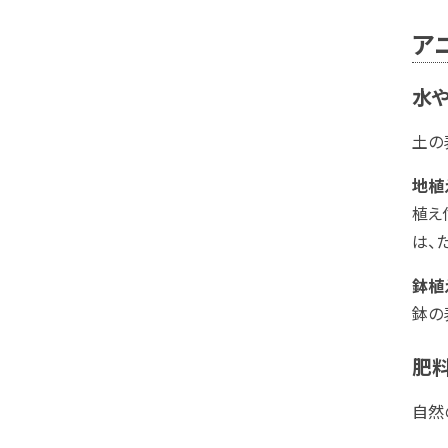
ア
水
土の
地植
植え
は、
鉢植
鉢の
肥
自然