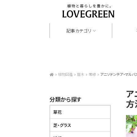
記事カテゴリ
植物図鑑
庭木
常緑
アニソドンテア・マルバ
ア
分類から探す
方
草花
芝・グラス