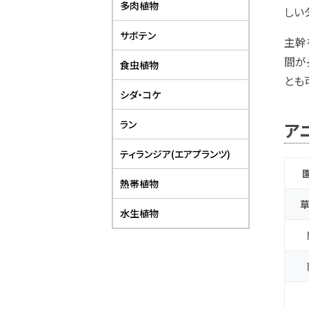
多肉植物
しい
サボテン
主幹
間が
食虫植物
とも
シダ・コケ
ラン
ア
ティランジア(エアプランツ)
熱帯植物
草
水生植物