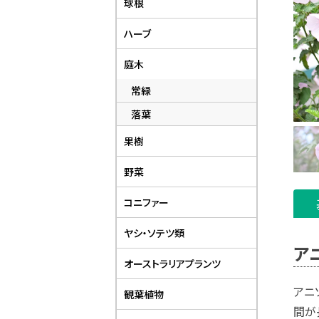
球根
ハーブ
庭木
常緑
落葉
果樹
野菜
コニファー
ヤシ・ソテツ類
ア
オーストラリアプランツ
アニ
観葉植物
間が