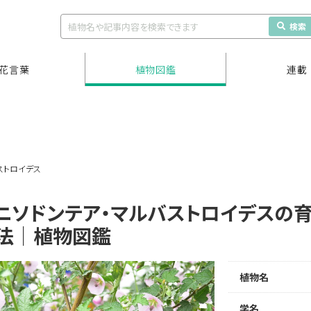
検索
花言葉
植物図鑑
連載
ストロイデス
ニソドンテア・マルバストロイデスの育
法｜植物図鑑
植物名
学名