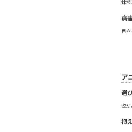
鉢植
病
目立
ア
選
姿が
植