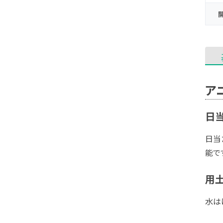
ア
日当
日当
能で
用
水は