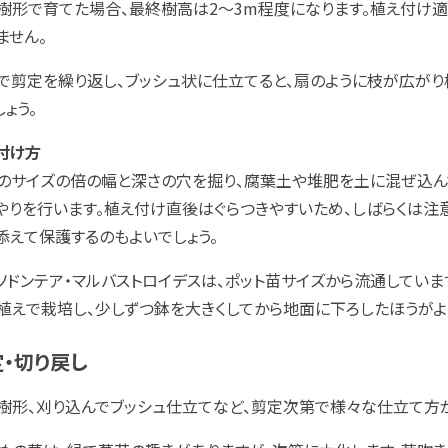
樹形で育てた場合、最終樹高は2～3m程度になります。植え付け
ません。
で剪定を繰り返し、ブッシュ状に仕立てると、扇のように枝が広が
しょう。
付け方
のサイズの倍の幅と深さの穴を掘り、腐葉土や堆肥を土に混ぜ込ん
やりを行います。植え付け直後はぐらつきやすいため、しばらくは注
添えて保護するのもよいでしょう。
ソドンテア・マルバストロイデスは、ポット苗サイズから流通していま
植えで栽培し、少しずつ鉢を大きくしてから地面に下ろしたほうがよ
・切り戻し
樹形、刈り込んでブッシュ仕立てなど、剪定次第で様々な仕立て方が