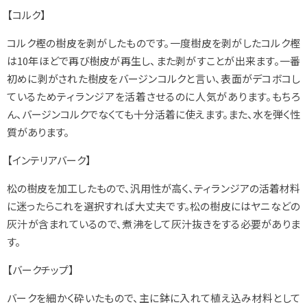
【コルク】
コルク樫の樹皮を剥がしたものです。一度樹皮を剥がしたコルク樫
は10年ほどで再び樹皮が再生し、また剥がすことが出来ます。一番
初めに剥がされた樹皮をバージンコルクと言い、表面がデコボコし
ているためティランジアを活着させるのに人気があります。もちろ
ん、バージンコルクでなくても十分活着に使えます。また、水を弾く性
質があります。
【インテリアバーク】
松の樹皮を加工したもので、汎用性が高く、ティランジアの活着材料
に迷ったらこれを選択すれば大丈夫です。松の樹皮にはヤニなどの
灰汁が含まれているので、煮沸をして灰汁抜きをする必要がありま
す。
【バークチップ】
バークを細かく砕いたもので、主に鉢に入れて植え込み材料として