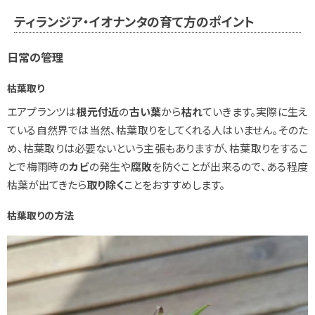
ティランジア・イオナンタの育て方のポイント
日常の管理
枯葉取り
エアプランツは
根元付近
の
古い葉
から
枯れ
ていきます。実際に生え
ている自然界では当然、枯葉取りをしてくれる人はいません。そのた
め、枯葉取りは必要ないという主張もありますが、枯葉取りをするこ
とで梅雨時の
カビ
の発生や
腐敗
を防ぐことが出来るので、ある程度
枯葉が出てきたら
取り除く
ことをおすすめします。
枯葉取りの方法