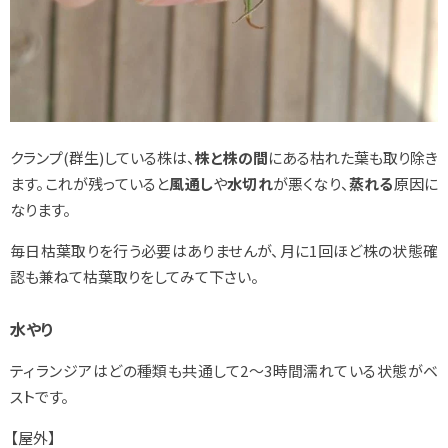
クランプ(群生)している株は、
株と株の間
にある枯れた葉も取り除き
ます。これが残っていると
風通し
や
水切れ
が悪くなり、
蒸れる
原因に
なります。
毎日枯葉取りを行う必要はありませんが、月に1回ほど株の状態確
認も兼ねて枯葉取りをしてみて下さい。
水やり
ティランジアはどの種類も共通して2～3時間濡れている状態がベ
ストです。
【屋外】