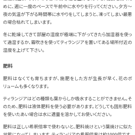
めに、週に一度のペースで午前中に水やりを行ってください。夕方～
夜の気温が下がる時間帯に水やりをしてしまうと、凍ってしまい最悪
の場合枯れてしまいます。
冬に乾燥してきて部屋の湿度が極端に下がってきたら加湿器を使っ
て過湿するか、霧吹きを使ってティランジアを置いてある場所付近の
湿度を上げて下さい。
肥料
肥料はなくても育ちますが、施肥をした方が生長が早く、花のボ
リュームも多くなります。
ティランジアはどの種類も葉からしか吸水することができません。そ
のため、肥料は液体肥料を使う必要があります。どうしても固形肥料
を使いたあい場合は水に適量を溶かしてお使いください。
肥料は正しい希釈倍率で使わないと、肥料焼けという葉焼けに似た
状態になってしまいます。ティランジアの希釈倍率は約1000倍です。