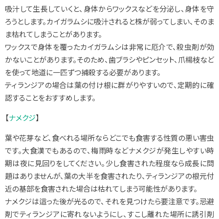
吸汁して生長していくと、身体からワックスなどを分泌し、身体を守
ろうとします。カイガラムシに吸汁されると株が弱ってしまい、そのま
ま枯れてしまうことがあります。
ワックスで身体を覆ったカイガラムシは非常に厄介で、殺虫剤が効
かないことがあります。そのため、歯ブラシやピンセット、爪楊枝など
を使って地道に一匹ずつ捕殺する必要があります。
ティランジアの場合は葉の付け根に群がりやすいので、定期的に確
認することをおすすめします。
【
ナメクジ
】
葉や花芽など、食べれる場所ならどこでも食害する性質の悪い害虫
です。大食漢でもあるので、梅雨時などナメクジが発生しやすい時
期は夜に見回りをしてください。少し食害された程度なら成長に問
題はありませんが、葉の大半を食害されたり、ティランジアの根元付
近の基部を食害された場合は枯れてしまう可能性があります。
ナメクジは這った後が光るので、それを見つけたら要注意です。忌避
剤でティランジアに寄れないようにし、すこし離れた場所に誘引剤