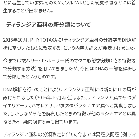
どに着生しています。そのため、ツルツルとした樹皮や物などには着
生することが出来ません。
ティランジア亜科の新分類について
2016年10月、PHYTOTAXAに「ティランジア亜科の分類学をDNA解
析に基づいたものに改定する」という内容の論文が発表されました。
今までは故ハリー・E・ルーサー氏のマクロ形態学分類（花の特徴等
で分類する方法）を用いてきましたが、今回はDNAの一部を解析し
て分類したというものです。
DNA解析を行ったことによりティランジア亜科には新たに11の属が
設けられました（2016年10月時点）。また、ティランジア属からはダ
イエリアーナ、ハマレアナ、ベヌスタがラシナエア属へと異動しまし
た。しかしながら花を解剖したときの特徴が他のラシナエアとは異
なるため、疑問視する声も出ています。
ティランジア亜科の分類改定に伴い、今までは異種交配種（例:ティ