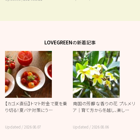
LOVEGREEN
の新着記事
【カゴメ直伝】トマト貯金で夏を乗
南国の芳醇な香りの花 プルメリ
り切る！夏バテ対策にう…
ア｜育て方から冬越し、楽し…
Updated /
2026.08.07
Updated /
2026.08.06