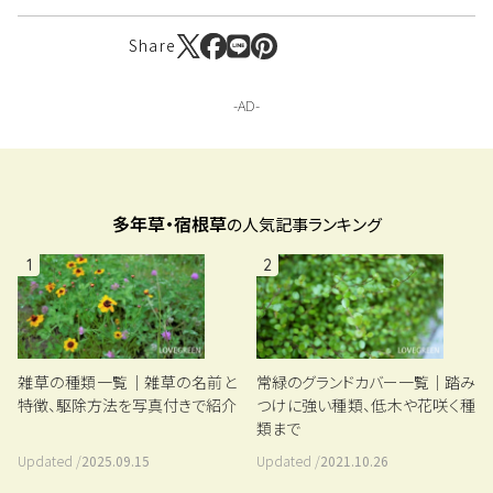
Share
多年草・宿根草
の人気記事ランキング
1
2
雑草の種類一覧｜雑草の名前と
常緑のグランドカバー一覧｜踏み
特徴、駆除方法を写真付きで紹介
つけに強い種類、低木や花咲く種
類まで
Updated /
2025.09.15
Updated /
2021.10.26