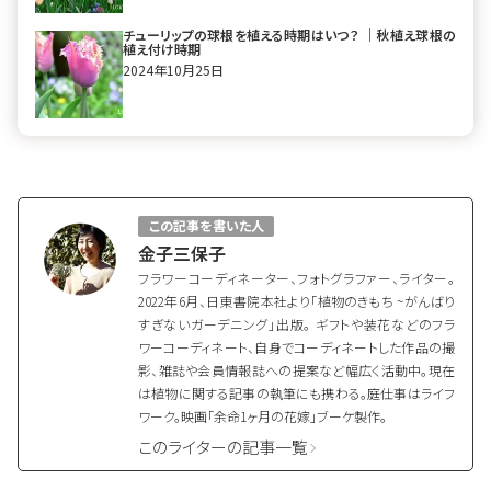
チューリップの球根を植える時期はいつ？ ｜秋植え球根の
植え付け時期
2024年10月25日
この記事を書いた人
金子三保子
フラワーコーディネーター、フォトグラファー、ライター。
2022年6月、日東書院本社より「植物のきもち ~がんばり
すぎないガーデニング」出版。 ギフトや装花などのフラ
ワーコーディネート、自身でコーディネートした作品の撮
影、雑誌や会員情報誌への提案など幅広く活動中。現在
は植物に関する記事の執筆にも携わる。庭仕事はライフ
ワーク。映画「余命1ヶ月の花嫁」ブーケ製作。
このライターの記事一覧