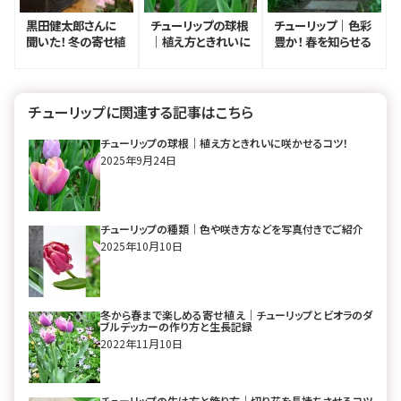
黒田健太郎さんに
チューリップの球根
チューリップ｜色彩
聞いた！ 冬の寄せ植
｜植え方ときれいに
豊か！ 春を知らせる
え作り5つのポイン
咲かせるコツ！
球根の花
ト
チューリップに関連する記事はこちら
チューリップの球根｜植え方ときれいに咲かせるコツ！
2025年9月24日
チューリップの種類｜色や咲き方などを写真付きでご紹介
2025年10月10日
冬から春まで楽しめる寄せ植え｜チューリップとビオラのダ
ブルデッカーの作り方と生長記録
2022年11月10日
チューリップの生け方と飾り方｜切り花を長持ちさせるコツ