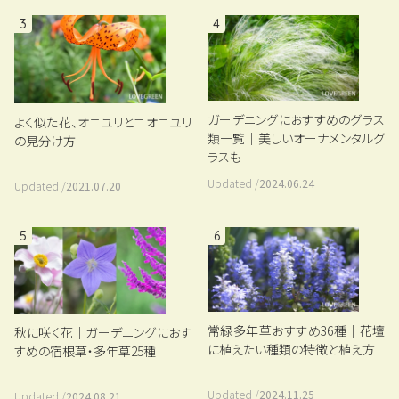
3
4
ガーデニングにおすすめのグラス
よく似た花、オニユリとコオニユリ
類一覧｜美しいオーナメンタルグ
の見分け方
ラスも
Updated /
2024.06.24
Updated /
2021.07.20
5
6
常緑多年草おすすめ36種｜花壇
秋に咲く花｜ガーデニングにおす
に植えたい種類の特徴と植え方
すめの宿根草・多年草25種
Updated /
2024.11.25
Updated /
2024.08.21