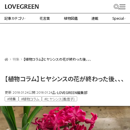
記事カテゴリ
花言葉
植物図鑑
連載
Special
特集
【植物コラム】ヒヤシンスの花が終わった後、、、
【植物コラム】ヒヤシンスの花が終わった後、、、
更新
公開
LOVEGREEN編集部
2018.01.24
2018.01.24
#特集
#植物コラム
#ヒヤシンス(風信子)