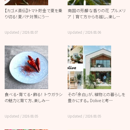
【カゴメ直伝】トマト貯金で夏を乗
南国の芳醇な香りの花 プルメリ
り切る！夏バテ対策にう…
ア｜育て方から冬越し、楽し…
Updated /
2026.08.07
Updated /
2026.08.06
食べる・育てる・飾る！ トウガラシ
その「余白」が、植物との暮らしを
の魅力と育て方、楽しみ…
豊かにする。 Doliveと考…
Updated /
2026.08.05
Updated /
2026.08.05