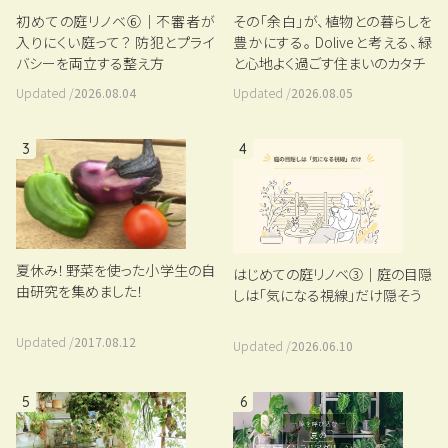
初めての庭リノベ⑥｜不審者が
その「余白」が、植物との暮らしを
入りにくい庭って？ 防犯とプライ
豊かにする。 Doliveと考える、緑
バシーを両立する整え方
と心地よく過ごす住まいのカタチ
Updated /
2026.08.04
Updated /
2026.08.05
3
4
夏休み！野菜を使った小学生の自
はじめての庭リノベ③｜庭の目隠
由研究を集めました！
しは「気になる視線」だけ隠そう
Updated /
2017.08.12
Updated /
2026.06.10
5
6