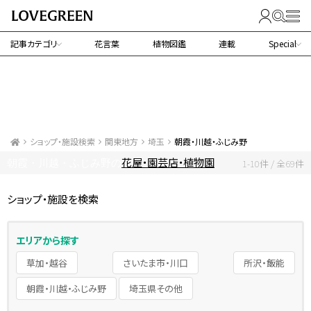
記事カテゴリ
花言葉
植物図鑑
連載
Special
ショップ・施設検索
関東地方
埼玉
朝霞・川越・ふじみ野
花屋・園芸店・植物園
朝霞・川越・ふじみ野の
1-10件 / 全69件
ショップ・施設を検索
エリアから探す
草加・越谷
さいたま市・川口
所沢・飯能
朝霞・川越・ふじみ野
埼玉県その他