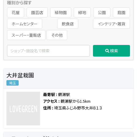
種別から探す
花屋
園芸店
植物園
緑地
公園
庭園
ホームセンター
飲食店
インテリア・雑貨
スーパー・量販店
その他
検索
大井盆栽園
埼玉
最寄駅 :
鶴瀬駅
アクセス :
鶴瀬駅から1.5km
住所 :
埼玉県ふじみ野市大井８１３