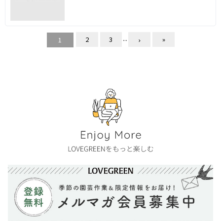
...
2
3
»
1