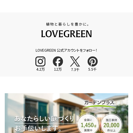
LOVEGREEN 公式アカウントをフォロー！
4.2万
12万
5.5千
7.3千