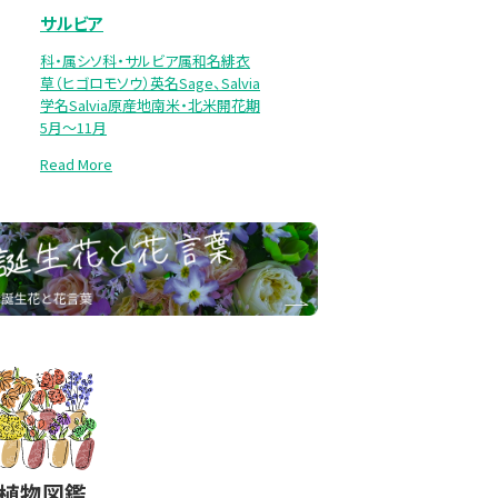
サルビア
科・属シソ科・サルビア属和名緋衣
草（ヒゴロモソウ）英名Sage、Salvia
学名Salvia原産地南米・北米開花期
5月～11月
Read More
#植物図鑑