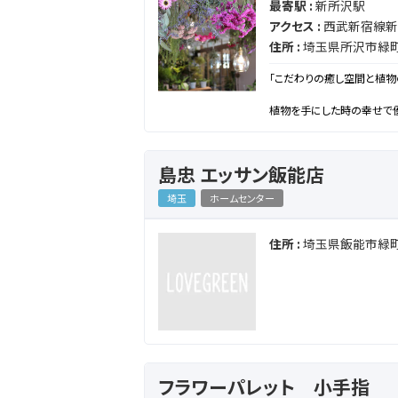
最寄駅 :
新所沢駅
アクセス :
西武新宿線新
住所 :
埼玉県所沢市緑町1
「こだわりの癒し空間と植物
植物を手にした時の幸せで
てくれます。
ハレハナは、みなさまが晴
島忠 エッサン飯能店
「こだわりのプランツと、こ
お気に入りの一鉢と、素敵な
埼玉
ホームセンター
住所 :
埼玉県飯能市緑町1
フラワーパレット 小手指