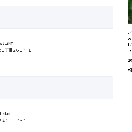
バ
み
1.2km
し
１丁目２６１７−１
う
20
#
.4km
南１丁目４−７