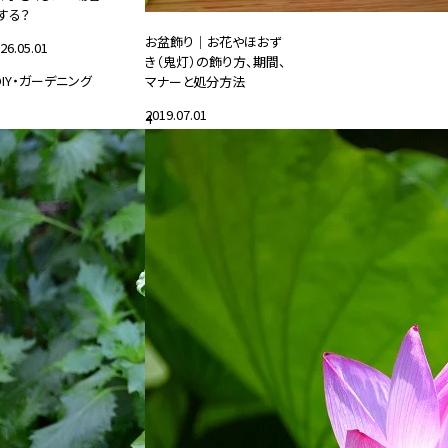
する？
お盆飾り｜お花やほおず
26.05.01
き（鬼灯）の飾り方、期間、
DIY・ガーデニング
マナーと処分方法
2019.07.01
4
#花と暮らす