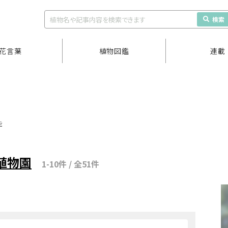
検索
花言葉
植物図鑑
連載
能
植物園
1-10件 / 全51件