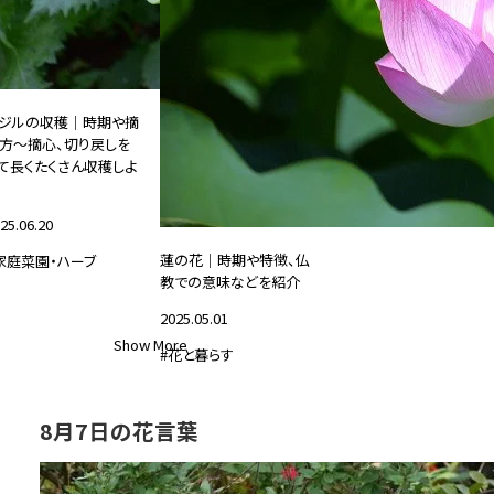
ジルの収穫｜時期や摘
方～摘心、切り戻しを
て長くたくさん収穫しよ
25.06.20
蓮の花｜時期や特徴、仏
家庭菜園・ハーブ
教での意味などを紹介
2025.05.01
Show More
#花と暮らす
8月7日の花言葉