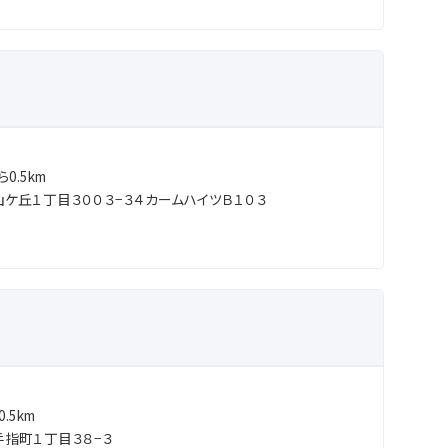
0.5km
ケ丘１丁目３００３−３４カームハイツＢ１０３
.5km
指町１丁目３８−３