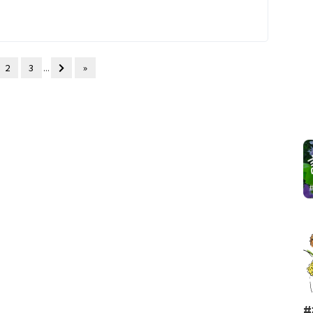
2
3
...
»