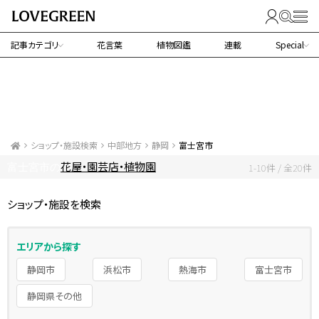
記事カテゴリ
花言葉
植物図鑑
連載
Special
ショップ・施設検索
中部地方
静岡
富士宮市
花屋・園芸店・植物園
富士宮市の
1-10件 / 全20件
ショップ・施設を検索
エリアから探す
静岡市
浜松市
熱海市
富士宮市
静岡県その他