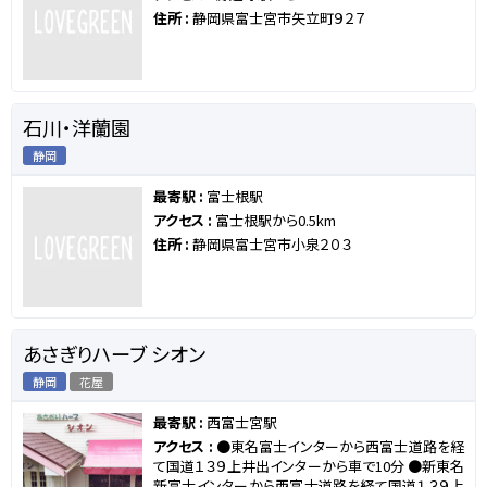
住所 :
静岡県富士宮市矢立町９２７
石川・洋蘭園
静岡
最寄駅 :
富士根駅
アクセス :
富士根駅から0.5km
住所 :
静岡県富士宮市小泉２０３
あさぎりハーブ シオン
静岡
花屋
最寄駅 :
西富士宮駅
アクセス :
●東名富士インターから西富士道路を経
て国道１３９上井出インターから車で10分 ●新東名
新富士インターから西富士道路を経て国道１３９上