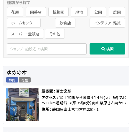
種別から探す
花屋
園芸店
植物園
緑地
公園
庭園
ホームセンター
飲食店
インテリア・雑貨
スーパー・量販店
その他
検索
ゆめの木
静岡
花屋
最寄駅 :
富士宮駅
アクセス :
富士宮駅から国道４１４号(大月線)で北
へ3.8km道路沿い（車で約8分）肉の桑原さん向かい
住所 :
静岡県富士宮市宮原223‐1