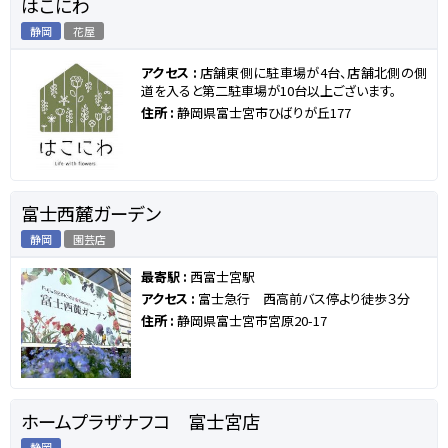
はこにわ
静岡
花屋
アクセス :
店舗東側に駐車場が4台、店舗北側の側
道を入ると第二駐車場が10台以上ございます。
住所 :
静岡県富士宮市ひばりが丘177
富士西麓ガーデン
静岡
園芸店
最寄駅 :
西富士宮駅
アクセス :
富士急行 西高前バス停より徒歩３分
住所 :
静岡県富士宮市宮原20-17
ホームプラザナフコ 富士宮店
静岡