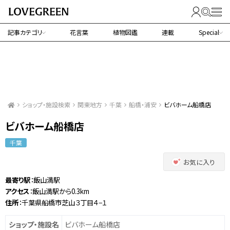
記事カテゴリ
花言葉
植物図鑑
連載
Special
ショップ・施設検索
関東地方
千葉
船橋・浦安
ビバホーム船橋店
ビバホーム船橋店
千葉
お気に入り
最寄り駅
：飯山満駅
アクセス
：飯山満駅から0.3km
住所
：千葉県船橋市芝山３丁目４−１
ショップ・施設名
ビバホーム船橋店