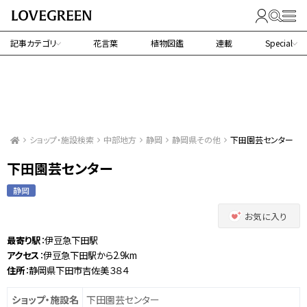
記事カテゴリ
花言葉
植物図鑑
連載
Special
ショップ・施設検索
中部地方
静岡
静岡県その他
下田園芸センター
下田園芸センター
静岡
お気に入り
最寄り駅
：伊豆急下田駅
アクセス
：伊豆急下田駅から2.9km
住所
：静岡県下田市吉佐美３８４
ショップ・施設名
下田園芸センター