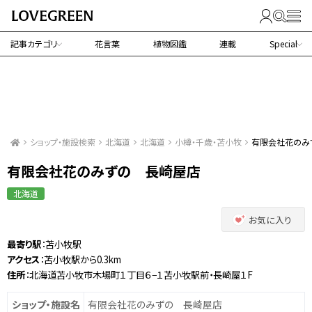
記事カテゴリ
花言葉
植物図鑑
連載
Special
ショップ・施設検索
北海道
北海道
小樽・千歳・苫小牧
有限会社花のみ
有限会社花のみずの 長崎屋店
北海道
お気に入り
最寄り駅
：苫小牧駅
アクセス
：苫小牧駅から0.3km
住所
：北海道苫小牧市木場町１丁目６−１苫小牧駅前・長崎屋１F
ショップ・施設名
有限会社花のみずの 長崎屋店