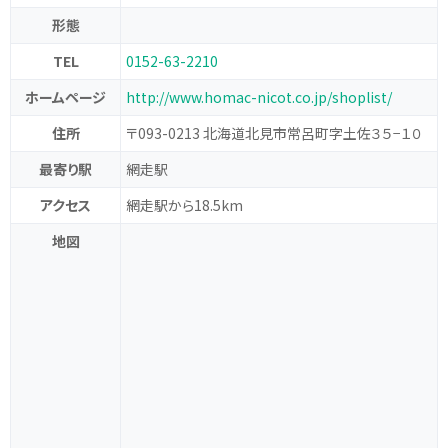
形態
TEL
0152-63-2210
ホームページ
http://www.homac-nicot.co.jp/shoplist/
住所
〒093-0213 北海道北見市常呂町字土佐３５−１０
最寄り駅
網走駅
アクセス
網走駅から18.5km
地図