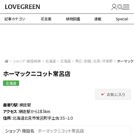
記事カテゴリ
花言葉
植物図鑑
連載
Special
ショップ・施設検索
北海道
北海道
帯広・釧路・北見・河東郡
ホーマック
ホーマックニコット常呂店
北海道
お気に入り
最寄り駅
：網走駅
アクセス
：網走駅から18.5km
住所
：北海道北見市常呂町字土佐３５−１０
ショップ・施設名
ホーマックニコット常呂店