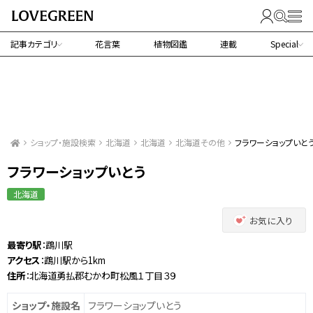
記事カテゴリ
花言葉
植物図鑑
連載
Special
ショップ・施設検索
北海道
北海道
北海道その他
フラワーショップいと
フラワーショップいとう
北海道
お気に入り
最寄り駅
：鵡川駅
アクセス
：鵡川駅から1km
住所
：北海道勇払郡むかわ町松風１丁目３９
ショップ・施設名
フラワーショップいとう