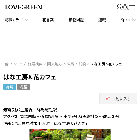
記事カテゴリ
花言葉
植物図鑑
連載
Special
ショップ・施設検索
関東地方
群馬
前橋
はな工房＆花カフェ
はな工房＆花カフェ
群馬
花屋
お気に入り
最寄り駅
：上越線 群馬総社駅
アクセス
：関越自動車道 駒寄PA ～車で5分 群馬総社駅～徒歩30分
住所
：群馬県前橋市川原町 はな工房＆花カフェ