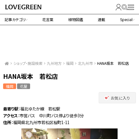
記事カテゴリ
花言葉
植物図鑑
連載
Special
ショップ・施設検索
九州地方
福岡
北九州市
HANA坂本 若松店
HANA坂本 若松店
福岡
花屋
お気に入り
最寄り駅
：福北ゆたか線 若松駅
アクセス
：市営バス 中川町バス停より徒歩3分
住所
：福岡県北九州市若松区桜町1-11