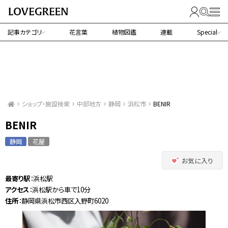
記事カテゴリ
花言葉
植物図鑑
連載
Special
ショップ・施設検索
中部地方
静岡
浜松市
BENIR
BENIR
静岡
花屋
お気に入り
最寄り駅
：浜松駅
アクセス
：浜松駅から車で10分
住所
：静岡県浜松市西区入野町6020