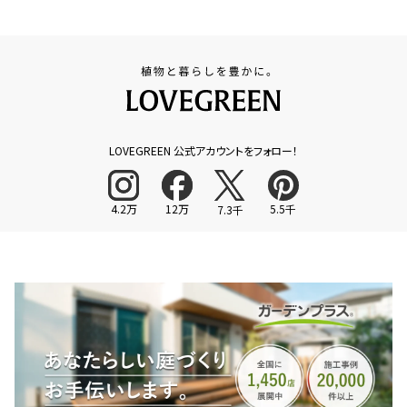
LOVEGREEN 公式アカウントをフォロー！
4.2万
12万
5.5千
7.3千