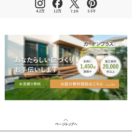
4.2万
12万
5.5千
7.3千
ページトップへ