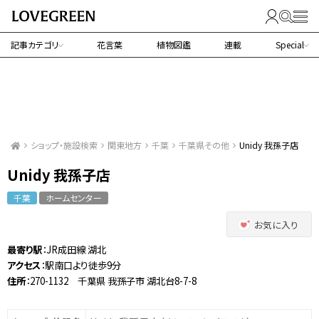
記事カテゴリ
花言葉
植物図鑑
連載
Special
ショップ・施設検索
関東地方
千葉
千葉県その他
Unidy 我孫子店
Unidy 我孫子店
千葉
ホームセンター
お気に入り
最寄り駅
：JR成田線 湖北
アクセス
：駅南口より徒歩9分
住所
：270-1132 千葉県 我孫子市 湖北台8-7-8