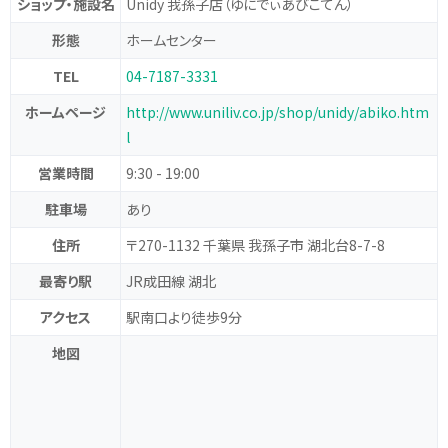
ショップ・施設名
Unidy 我孫子店
（ゆにでぃあびこてん）
形態
ホームセンター
TEL
04-7187-3331
ホームページ
http://www.uniliv.co.jp/shop/unidy/abiko.htm
l
営業時間
9:30 - 19:00
駐車場
あり
住所
〒270-1132 千葉県 我孫子市 湖北台8-7-8
最寄り駅
JR成田線 湖北
アクセス
駅南口より徒歩9分
地図