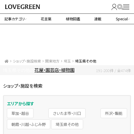
記事カテゴリ
花言葉
植物図鑑
連載
Special
ショップ・施設検索
関東地方
埼玉
埼玉県その他
花屋・園芸店・植物園
埼玉県その他の
191-200件 / 全474件
ショップ・施設を検索
エリアから探す
草加・越谷
さいたま市・川口
所沢・飯能
朝霞・川越・ふじみ野
埼玉県その他