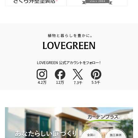
LOVEGREEN 公式アカウントをフォロー！
4.2万
12万
5.5千
7.3千