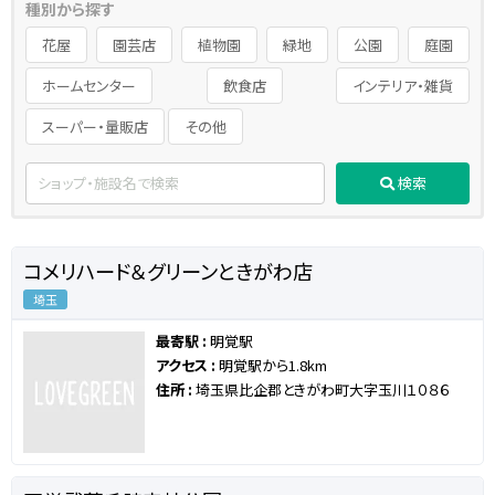
種別から探す
花屋
園芸店
植物園
緑地
公園
庭園
ホームセンター
飲食店
インテリア・雑貨
スーパー・量販店
その他
検索
コメリハード＆グリーンときがわ店
埼玉
最寄駅 :
明覚駅
アクセス :
明覚駅から1.8km
住所 :
埼玉県比企郡ときがわ町大字玉川１０８６