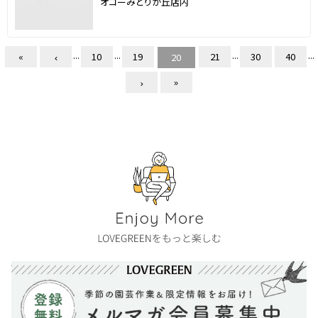
オコーみどりが丘店内
...
...
...
...
«
10
19
21
30
40
20
»