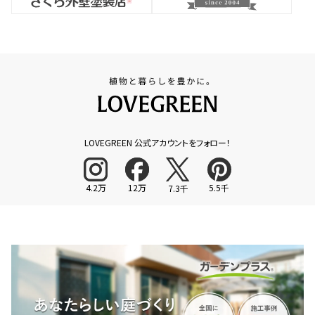
LOVEGREEN 公式アカウントをフォロー！
4.2万
12万
5.5千
7.3千