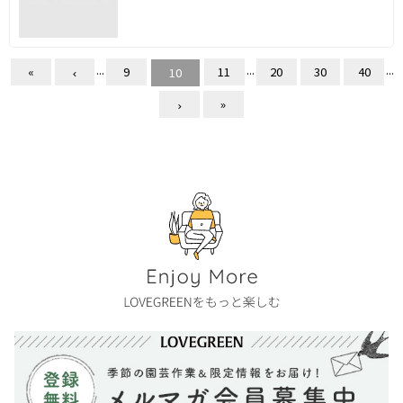
...
...
...
«
9
11
20
30
40
10
»