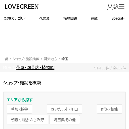
記事カテゴリ
花言葉
植物図鑑
連載
Special
ショップ・施設検索
関東地方
埼玉
花屋・園芸店・植物園
埼玉の
91-100件 / 全852件
ショップ・施設を検索
エリアから探す
草加・越谷
さいたま市・川口
所沢・飯能
朝霞・川越・ふじみ野
埼玉県その他