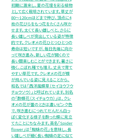
初期に渡来し、夏の花壇を彩る植物
として広く栽培されています。草丈が
80～120cmほどまで伸び、頂点に4
枚の花びらをもつ花をたくさん咲か
せます。太くて長い雌しべと、さらに
長い雄しべが突出している姿が特徴
的です。クレオメの花ひとつひとつの
寿命は短いですが、毎日先端に向か
って咲き進み、新しい花が開くので
長い間楽しむことができます。暑さに
強く、こぼれ種でも増え、丈夫で育て
やすい草花です。クレオメの花が蝶
が飛んでいる姿に見えることから、
和名では「西洋風蝶草（セイヨウフウ
チョウソウ）」と呼ばれています。別名
の「酔蝶花（スイチョウカ）」は、クレ
オメの花が蕾のときは濃いピンク色
で、咲き進むにつれてだんだん白っ
ぽく変化する様子を酔った蝶に見立
てたことにちなみます。英名「Spider
flower」は「蜘蛛の花」を意味し、長
い雄しべが細く長い蜘蛛の足に似て