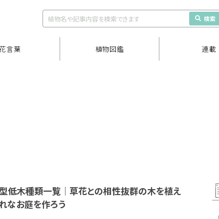
検索
花言葉
植物図鑑
連載
ュ型低木種類一覧｜草花との相性抜群の木を植え
ゃれなお庭を作ろう