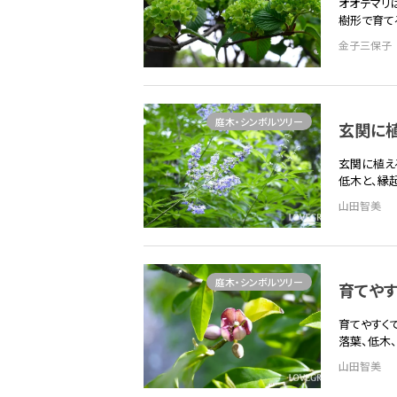
オオデマリ
樹形で育て
金子三保子
庭木・シンボルツリー
玄関に
玄関に植え
低木と、縁
山田智美
庭木・シンボルツリー
育てや
育てやすく
落葉、低木
山田智美