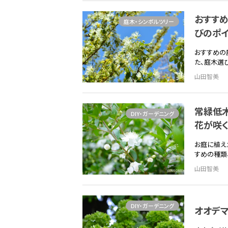
おすす
庭木・シンボルツリー
びのポ
おすすめの
た、庭木選
山田智美
常緑低
DIY・ガーデニング
花が咲
お庭に植え
すめの種類
山田智美
DIY・ガーデニング
オオデマ