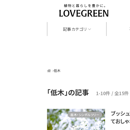
記事カテゴリ
低木
「低木」
の記事
1-10件 / 全15件
ブッシ
庭木・シンボルツリー
ておし