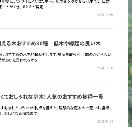
は初夏にアジサイによく似たボール状の花を咲かせる花木です。自然
ることができ、ほとんど剪定…
2024.10.30
植える木おすすめ30種｜低木や縁起の良い木
る、おすすめの木を30種紹介します。場所を取らず、手間のかからない
起が良いと言われる木を…
2024.10.30
すくておしゃれな庭木！人気のおすすめ樹種一覧
ておしゃれという2つの利点を備えた、理想的な庭木の一覧です。常緑、
、目隠しになる種類まで…
2024.07.23