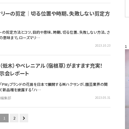
マリーの剪定｜切る位置や時期、失敗しない剪定方
ーの剪定方法とコツ、目的や意味、時期、切る位置、失敗しない方法、さ
の意味まで。ローズマリ…
2023.10.23
1
（低木）やペレニアル（宿根草）がますます充実！
展示会レポート
、「PW」ブランドの花苗を日本で展開する㈱ハクサンが、園芸業界の関
て新品種を披露する「ハ…
EN編集部
2023.05.31
1
2