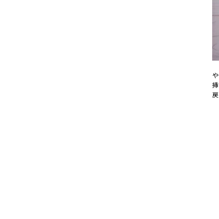
や
挿
戻
20
#