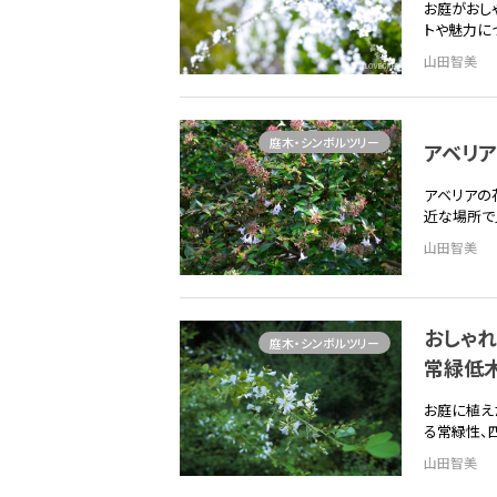
お庭がおし
トや魅力に
山田智美
庭木・シンボルツリー
アベリ
アベリアの
近な場所で
山田智美
おしゃ
庭木・シンボルツリー
常緑低
お庭に植え
る常緑性、
山田智美