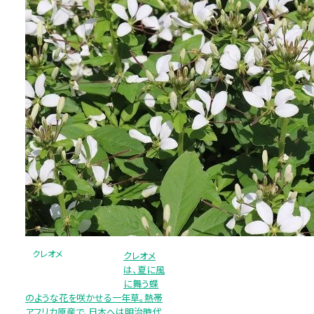
クレオメ
クレオメ
は、夏に風
に舞う蝶
のような花を咲かせる一年草。熱帯
アフリカ原産で、日本へは明治時代