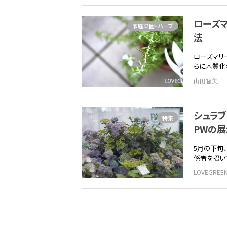
ローズ
家庭菜園・ハーブ
法
ローズマリ
らに木質化
山田智美
シュラブ
特集
PWの
5月の下旬
係者を招い
LOVEGRE