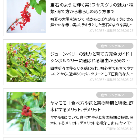
宝石のように輝く実！フサスグリの魅力・種
類・育て方から暮らしの彩り方まで
初夏の太陽を浴びて、枝からこぼれ落ちそうに実る
鮮やかな赤い実。キラキラとした宝石のような美しさ
を持つ「フサス…
LOVEGREEN編集部
2026.06.25
庭木・シンボルツリー
ジューンベリーの魅力と育て方完全ガイド｜
シンボルツリーに選ばれる理由から実の楽し
み方まで
四季折々の移ろいを感じられ、初心者でも育てやす
いことから、近年シンボルツリーとして圧倒的な人気
を誇る「ジュー…
LOVEGREEN編集部
2026.05.28
庭木・シンボルツリー
ヤマモモ｜食べ方や花と実の時期と特徴、庭
木にするメリット、デメリット
ヤマモモについて、食べ方や花と実の時期と特徴、庭
木にするメリット、デメリットを紹介します。ヤマモモ
の実は旬の…
山田智美
2026.05.10