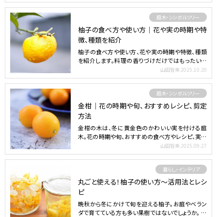
庭木・シンボルツリー
柚子の食べ方や使い方｜花や実の時期や特
徴、種類を紹介
柚子の食べ方や使い方、花や実の時期や特徴、種類
を紹介します。料理の香りづけだけではもったいな
い！柚子に詳しく…
山田智美
2025.10.20
庭木・シンボルツリー
金柑｜花の時期や旬、おすすめレシピ、剪定
方法
金柑の木は、冬に黄金色のかわいい実を付ける庭
木。花の時期や旬、おすすめの食べ方やレシピ、実が
ならない理由、剪…
山田智美
2025.09.27
暮らし・インテリア
丸ごと使える！柚子の使い方～活用法とレシ
ピ
晩秋から冬にかけて旬を迎える柚子。お庭やベラン
ダで育てている方も多い果樹ではないでしょうか。 初