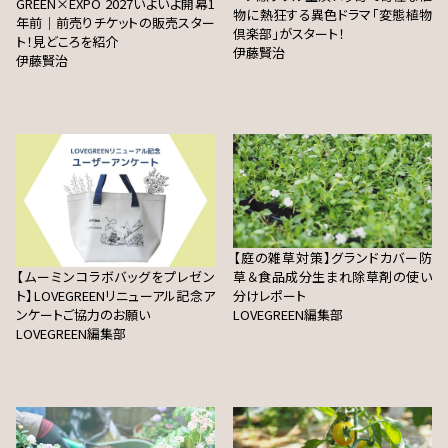
GREEN×EXPO 2027いよいよ開幕1
物に熱狂する異色ドラマ「変態植物
年前｜前売りチケットの販売スター
倶楽部」がスタート！
ト！見どころを紹介
伊藤賢治
伊藤賢治
【庭の雑草対策】グランドカバー防
【ムーミンコラボバッグをプレゼン
草＆食品成分生まれ除草剤の使い
ト】LOVEGREENリニューアル記念ア
分けレポート
ンケートご協力のお願い
LOVEGREEN編集部
LOVEGREEN編集部