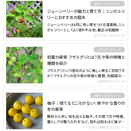
庭木・シンボルツリー
ジューンベリーの魅力と育て方｜シンボルツ
リーにおすすめの庭木
ジューンベリーは6月に赤い実をつける落葉樹。シン
ボルツリーとしてよく使われる他、最近は街路樹とし
ても植栽され…
金子三保子
2026.05.06
DIY・ガーデニング
初夏の果実 フサスグリとは？花や実の特徴と
種類を紹介
フサスグリという宝石のように美しい実をご存知です
か？フサスグリの花や実の特徴と種類、外国語の名
前、カシスとの…
山田智美
2026.04.25
庭木・シンボルツリー
柚子｜捨てるところがない！ 爽やかな香りの
冬の果実
晩秋から冬に旬を迎える柚子。その育て方や特徴、
暮らしでの取り入れ方など、知れば知るほど奥が深
い柚子の魅力をた…
LOVEGREEN編集部
2026.01.06