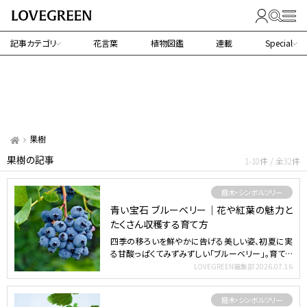
記事カテゴリ
花言葉
植物図鑑
連載
Special
果樹
果樹の記事
1-10件 / 全32件
庭木・シンボルツリー
青い宝石 ブルーベリー｜花や紅葉の魅力と
たくさん収穫する育て方
四季の移ろいを鮮やかに告げる美しい姿、初夏に実
る甘酸っぱくてみずみずしい「ブルーベリー」。育てる
喜びと食べる…
LOVEGREEN編集部
2026.07.16
庭木・シンボルツリー