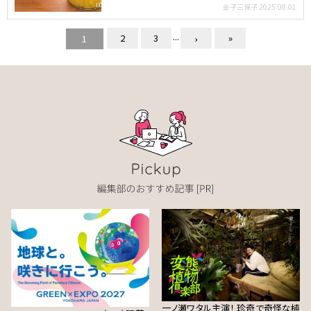
夏が「梅仕事…
金子三保子
2025.08.01
...
2
3
»
1
一ノ瀬ワタル主演！ 珍奇で奇怪な植