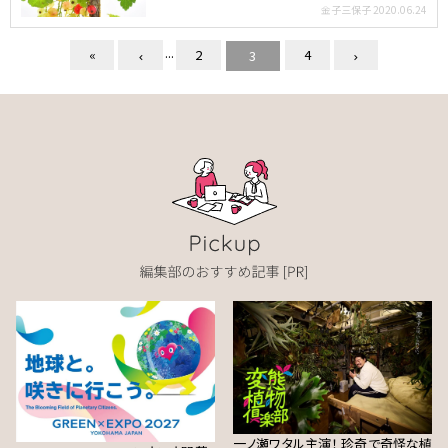
科の落…
金子三保子
2020.06.24
...
«
2
4
3
一ノ瀬ワタル主演！ 珍奇で奇怪な植