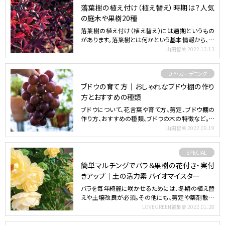
落葉樹の植え付け（植え替え）時期は？人気
の庭木や果樹20種
落葉樹の植え付け（植え替え）には適期というもの
があります。落葉樹とは何かという基本情報から、植
え付け時期の基…
山田智美
2022.12.13
DIY・ガーデニング
ブドウの育て方｜おしゃれなブドウ棚の作り
方とおすすめの種類
ブドウについて、花言葉や育て方、剪定、ブドウ棚の
作り方、おすすめの種類、ブドウの木の特徴など。ブ
ドウについて…
山田智美
2022.09.19
SPECIAL
簡単マルチングでバラ＆果樹の花付き・実付
きアップ｜土の活力素 バイオマイスター
バラを毎年綺麗に咲かせるためには、冬期の植え替
えや土壌改良が必須。その他にも、剪定や薬剤散布
などの作業も必要…
LOVEGREEN編集部
2022.01.28