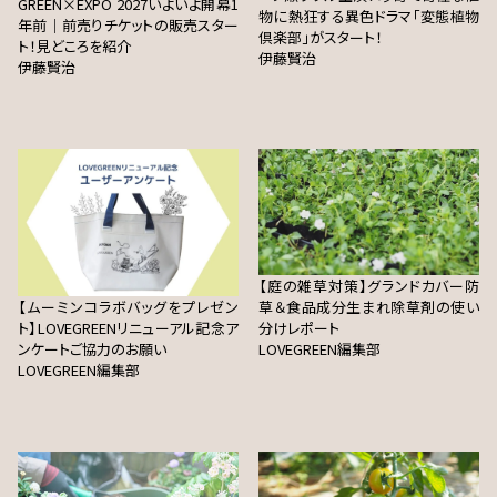
GREEN×EXPO 2027いよいよ開幕1
物に熱狂する異色ドラマ「変態植物
年前｜前売りチケットの販売スター
倶楽部」がスタート！
ト！見どころを紹介
伊藤賢治
伊藤賢治
【庭の雑草対策】グランドカバー防
【ムーミンコラボバッグをプレゼン
草＆食品成分生まれ除草剤の使い
ト】LOVEGREENリニューアル記念ア
分けレポート
ンケートご協力のお願い
LOVEGREEN編集部
LOVEGREEN編集部