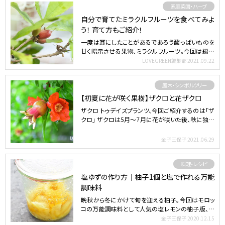
家庭菜園・ハーブ
自分で育てたミラクルフルーツを食べてみよ
う！ 育て方もご紹介！
一度は耳にしたことがあるであろう酸っぱいものを
甘く暗示させる果物、ミラクルフルーツ。今回は編集
部員が実際に栽…
LOVEGREEN編集部
2021.09.22
庭木・シンボルツリー
【初夏に花が咲く果樹】ザクロと花ザクロ
ザクロ トゥデイズプランツ、今回ご紹介するのは「ザ
クロ」 ザクロは5月～7月に花が咲いた後、秋に独特
な形の実…
金子三保子
2021.06.29
料理・レシピ
塩ゆずの作り方｜柚子1個と塩で作れる万能
調味料
晩秋から冬にかけて旬を迎える柚子。今回はモロッ
コの万能調味料として人気の塩レモンの柚子版、塩
ゆずの作り方をご…
金子三保子
2020.12.15