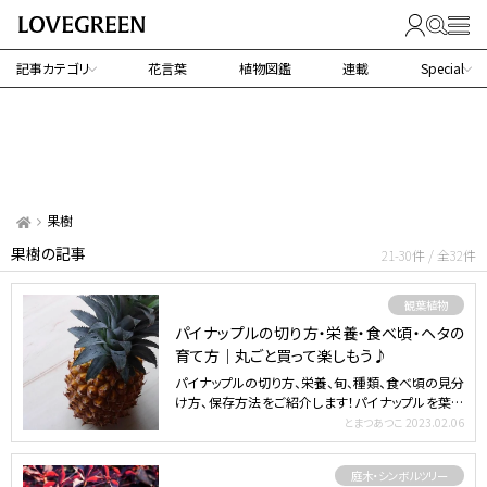
記事カテゴリ
花言葉
植物図鑑
連載
Special
果樹
果樹の記事
21-30件 / 全32件
観葉植物
パイナップルの切り方・栄養・食べ頃・ヘタの
育て方｜丸ごと買って楽しもう♪
パイナップルの切り方、栄養、旬、種類、食べ頃の見分
け方、保存方法をご紹介します！パイナップルを葉付
きで丸ごと…
とまつあつこ
2023.02.06
庭木・シンボルツリー