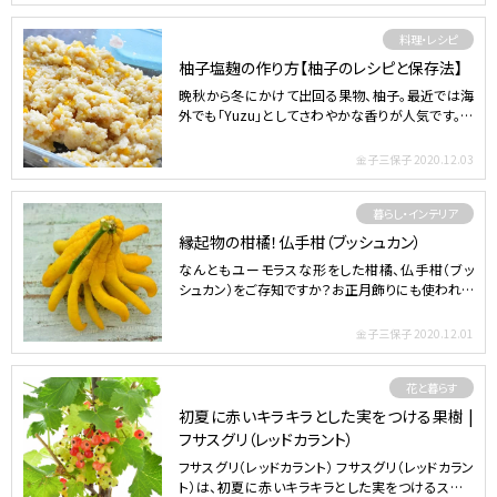
料理・レシピ
柚子塩麹の作り方【柚子のレシピと保存法】
晩秋から冬にかけて出回る果物、柚子。最近では海
外でも「Yuzu」としてさわやかな香りが人気です。今
回は柚子の…
金子三保子
2020.12.03
暮らし・インテリア
縁起物の柑橘！仏手柑（ブッシュカン）
なんともユーモラスな形をした柑橘、仏手柑（ブッ
シュカン）をご存知ですか？お正月飾りにも使われる
仏手柑（ブッシ…
金子三保子
2020.12.01
花と暮らす
初夏に赤いキラキラとした実をつける果樹 |
フサスグリ（レッドカラント）
フサスグリ（レッドカラント） フサスグリ（レッドカラン
ト）は、初夏に赤いキラキラとした実をつけるスグリ