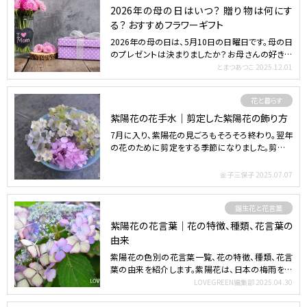
2026年の母の日はいつ？ 贈り物は何にす
る？ おすすめフラワーギフト
2026年の母の日は、5月10日の日曜日です。母の日
のプレゼントは決まりましたか？お母さんの好きな
もの、好き…
とまつあつこ
2025.12.01
花と暮らす
紫陽花の花手水｜剪定した紫陽花の飾り方
7月に入り、紫陽花の見ごろもそろそろ終わり。翌年
の花のために剪定をする季節になりました。剪定し
た紫陽花で作る…
金子三保子
2025.07.07
誕生花と花言葉
紫陽花の花言葉｜花の特徴、種類、花言葉の
由来
紫陽花の色別の花言葉一覧、花の特徴、種類、花言
葉の由来を紹介します。紫陽花は、日本の梅雨を彩
る優しい色が魅力…
LOVEGREEN編集部
2025.04.30