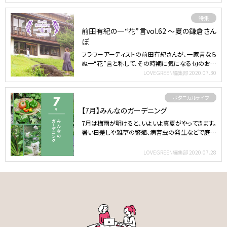
特集
前田有紀の一“花”言vol.62 〜夏の鎌倉さん
ぽ
フラワーアーティストの前田有紀さんが、一家言なら
ぬ一“花”言と称して、その時期に気になる旬のお花
や魅力、そし…
LOVEGREEN編集部
2020.07.30
ボタニカルライフ
【7月】みんなのガーデニング
7月は梅雨が明けると、いよいよ真夏がやってきます。
暑い日差しや雑草の繁殖、病害虫の発生などで庭仕
事が忙しい時…
LOVEGREEN編集部
2020.07.28