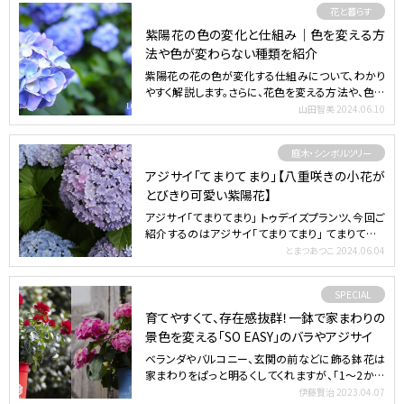
花と暮らす
紫陽花の色の変化と仕組み｜色を変える方
法や色が変わらない種類を紹介
紫陽花の花の色が変化する仕組みについて、わかり
やすく解説します。さらに、花色を変える方法や、色が
変わらない種…
山田智美
2024.06.10
庭木・シンボルツリー
アジサイ「てまりてまり」【八重咲きの小花が
とびきり可愛い紫陽花】
アジサイ「てまりてまり」 トゥデイズプランツ、今回ご
紹介するのはアジサイ「てまりてまり」 てまりてまり
は、小…
とまつあつこ
2024.06.04
SPECIAL
育てやすくて、存在感抜群！一鉢で家まわりの
景色を変える「SO EASY」のバラやアジサイ
ベランダやバルコニー、玄関の前などに飾る鉢花は
家まわりをぱっと明るくしてくれますが、「1～2か月
で花が枯れて…
伊藤賢治
2023.04.07