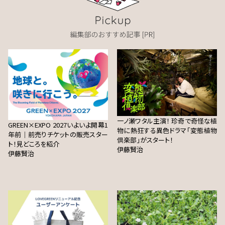
一ノ瀬ワタル主演！ 珍奇で奇怪な植
GREEN×EXPO 2027いよいよ開幕1
物に熱狂する異色ドラマ「変態植物
年前｜前売りチケットの販売スター
倶楽部」がスタート！
ト！見どころを紹介
伊藤賢治
伊藤賢治