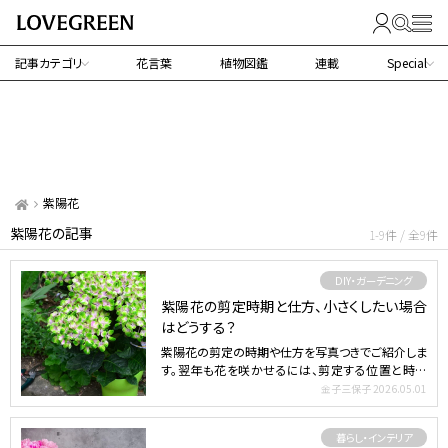
記事カテゴリ
花言葉
植物図鑑
連載
Special
紫陽花
紫陽花の記事
1-9件 / 全9件
DIY・ガーデニング
紫陽花の剪定時期と仕方、小さくしたい場合
はどうする？
紫陽花の剪定の時期や仕方を写真つきでご紹介しま
す。翌年も花を咲かせるには、剪定する位置と時期
が重要です。いつ…
金子三保子
2026.05.01
暮らし・インテリア