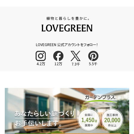
LOVEGREEN 公式アカウントをフォロー！
4.2万
12万
5.5千
7.3千