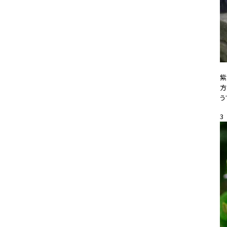
紫
方
う
20
3
#