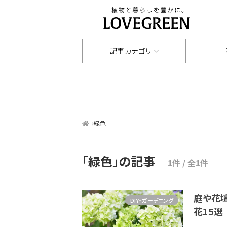
記事カテゴリ
緑色
「緑色」
の記事
1件 / 全1件
庭や花
DIY・ガーデニング
花15選