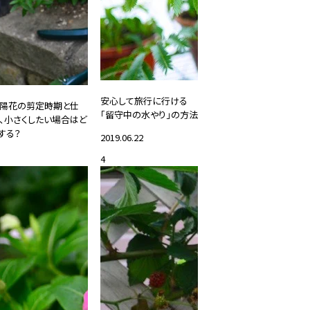
安心して旅行に行ける
陽花の剪定時期と仕
「留守中の水やり」の方法
、小さくしたい場合はど
する？
2019.06.22
26.05.01
4
#DIY・ガーデニング
DIY・ガーデニング