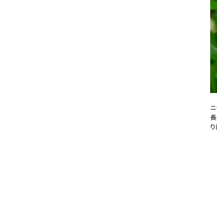
ニ
長
り
20
#