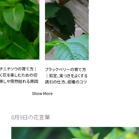
チニチソウの育て方｜
ブラックベリーの育て方
く花を楽しむための切
｜剪定、実つきをよくする
戻しや突然枯れる原因
誘引の仕方、収穫のコツ
25.06.11
2025.05.10
Show More
DIY・ガーデニング
#DIY・ガーデニング
8月9日の花言葉