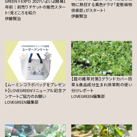
GREEN×EXPO 2027いよいよ開幕1
物に熱狂する異色ドラマ「変態植物
年前｜前売りチケットの販売スター
倶楽部」がスタート！
ト！見どころを紹介
伊藤賢治
伊藤賢治
【庭の雑草対策】グランドカバー防
【ムーミンコラボバッグをプレゼン
草＆食品成分生まれ除草剤の使い
ト】LOVEGREENリニューアル記念ア
分けレポート
ンケートご協力のお願い
LOVEGREEN編集部
LOVEGREEN編集部