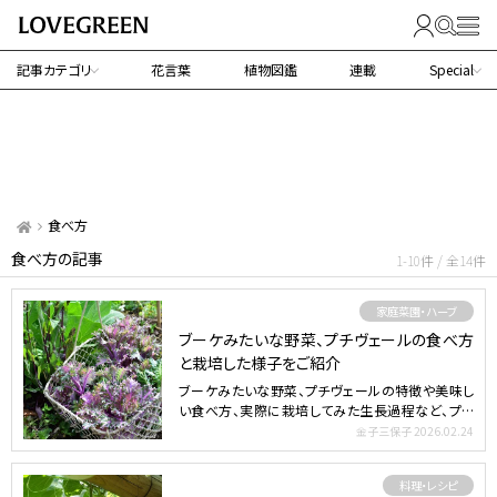
記事カテゴリ
花言葉
植物図鑑
連載
Special
食べ方
食べ方の記事
1-10件 / 全14件
家庭菜園・ハーブ
ブーケみたいな野菜、プチヴェールの食べ方
と栽培した様子をご紹介
ブーケみたいな野菜、プチヴェールの特徴や美味し
い食べ方、実際に栽培してみた生長過程など、プチ
ヴェールについて…
金子三保子
2026.02.24
料理・レシピ