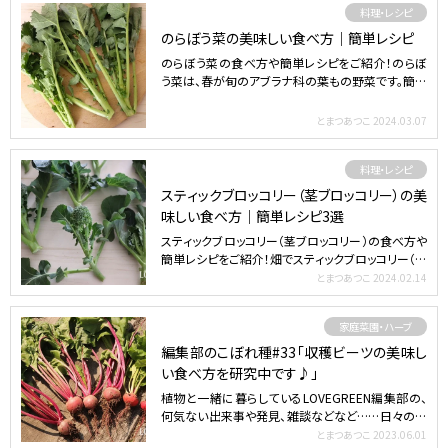
料理・レシピ
のらぼう菜の美味しい食べ方｜簡単レシピ
のらぼう菜の食べ方や簡単レシピをご紹介！のらぼ
う菜は、春が旬のアブラナ科の葉もの野菜です。簡単
で美味しい調理…
とまつあつこ
2024.03.07
料理・レシピ
スティックブロッコリー（茎ブロッコリー）の美
味しい食べ方｜簡単レシピ3選
スティックブロッコリー（茎ブロッコリー）の食べ方や
簡単レシピをご紹介！畑でスティックブロッコリー（茎
ブロッコ…
とまつあつこ
2024.02.14
家庭菜園・ハーブ
編集部のこぼれ種#33「収穫ビーツの美味し
い食べ方を研究中です♪」
植物と一緒に暮らしているLOVEGREEN編集部の、
何気ない出来事や発見、雑談などなど……日々の一
部をふらっ…
とまつあつこ
2023.06.01