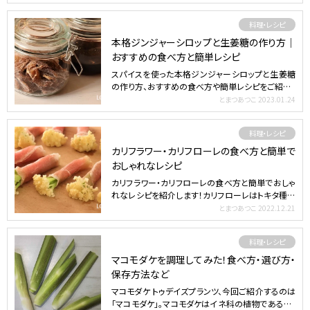
料理・レシピ
本格ジンジャーシロップと生姜糖の作り方｜
おすすめの食べ方と簡単レシピ
スパイスを使った本格ジンジャーシロップと生姜糖
の作り方、おすすめの食べ方や簡単レシピをご紹介！
生姜は血行を良…
とまつあつこ
2023.01.24
料理・レシピ
カリフラワー・カリフローレの食べ方と簡単で
おしゃれなレシピ
カリフラワー・カリフローレの食べ方と簡単でおしゃ
れなレシピを紹介します！カリフローレはトキタ種苗
が開発したス…
とまつあつこ
2022.12.21
料理・レシピ
マコモダケを調理してみた！食べ方・選び方・
保存方法など
マコモダケ トゥデイズプランツ、今回ご紹介するのは
「マコモダケ」。マコモダケはイネ科の植物である「マ