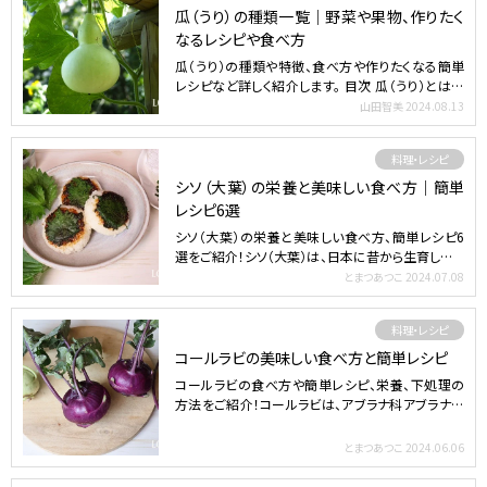
瓜（うり）の種類一覧｜野菜や果物、作りたく
なるレシピや食べ方
瓜（うり）の種類や特徴、食べ方や作りたくなる簡単
レシピなど詳しく紹介します。 目次 瓜（うり）とは｜
基本情報…
山田智美
2024.08.13
料理・レシピ
シソ（大葉）の栄養と美味しい食べ方｜簡単
レシピ6選
シソ（大葉）の栄養と美味しい食べ方、簡単レシピ6
選をご紹介！シソ（大葉）は、日本に昔から生育してい
る植物。爽…
とまつあつこ
2024.07.08
料理・レシピ
コールラビの美味しい食べ方と簡単レシピ
コールラビの食べ方や簡単レシピ、栄養、下処理の
方法をご紹介！コールラビは、アブラナ科アブラナ属
の野菜で、キャ…
とまつあつこ
2024.06.06