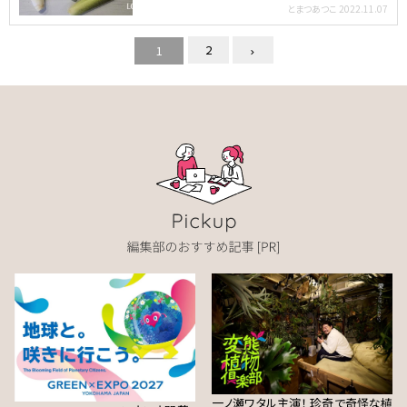
コモ」の…
とまつあつこ
2022.11.07
2
1
一ノ瀬ワタル主演！ 珍奇で奇怪な植