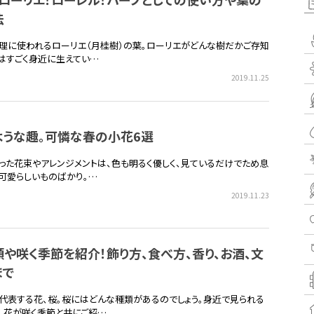
法
理に使われるローリエ（月桂樹）の葉。ローリエがどんな樹だかご存知
実はすごく身近に生えてい…
2019.11.25
ような趣。可憐な春の小花6選
った花束やアレンジメントは、色も明るく優しく、見ているだけでため息
可愛らしいものばかり。…
2019.11.23
や咲く季節を紹介！飾り方、食べ方、香り、お酒、文
まで
代表する花、桜。桜にはどんな種類があるのでしょう。身近で見られる
、花が咲く季節と共にご紹…