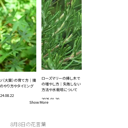
ローズマリーの挿し木で
ソ（大葉）の育て方｜摘
の増やし方｜失敗しない
のやり方やタイミング
方法や水栽培について
24.08.22
2025.01.20
Show More
家庭菜園・ハーブ
#家庭菜園・ハーブ
8月8日の花言葉