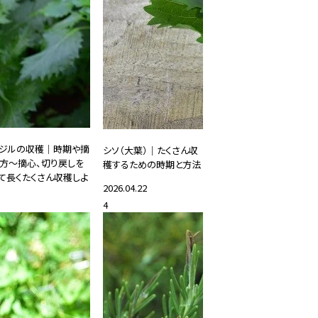
ジルの収穫｜時期や摘
シソ（大葉）｜たくさん収
方～摘心、切り戻しを
穫するための時期と方法
て長くたくさん収穫しよ
2026.04.22
4
#家庭菜園・ハーブ
25.06.20
家庭菜園・ハーブ