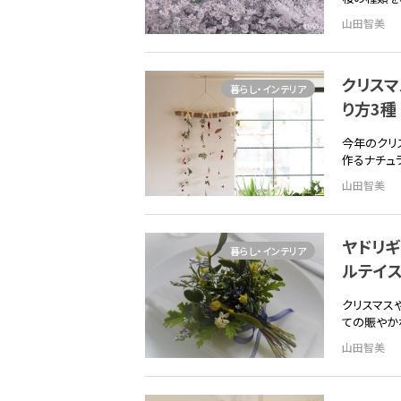
山田智美
クリスマ
暮らし・インテリア
り方3種
今年のクリ
作るナチュ
山田智美
ヤドリギ
暮らし・インテリア
ルテイ
クリスマス
ての賑やか
山田智美