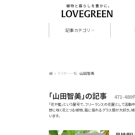
記事カテゴリ
ライター一覧
山田智美
「山田智美」
の記事
471-480
「花や蜜」という屋号で、フリーランスの花屋として活動
野に咲く花とつる植物、風に揺れるグラス類が大好き。植
います。
月桂樹！