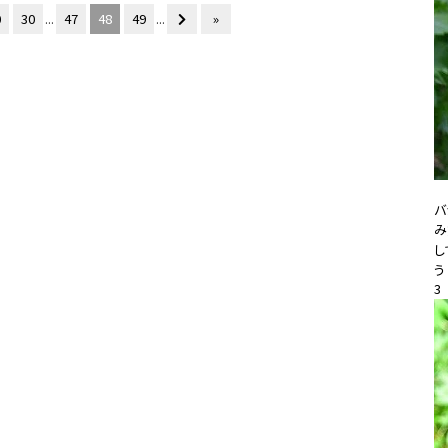
0
30
...
47
48
49
...
»
バ
み
し
う
3
20
#