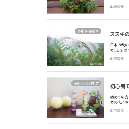
山田智美
多年草・宿根草
ススキ
日本の秋の
でしょう。
山田智美
暮らし・インテリア
初心者
初めての方
でお花が浮
山田智美