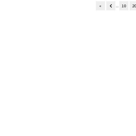
«
...
10
2