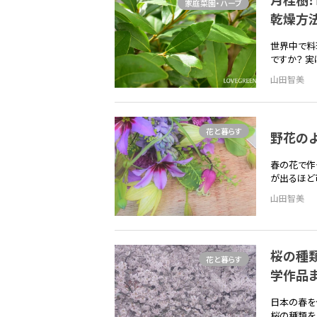
家庭菜園・ハーブ
乾燥方
世界中で料
ですか？ 
山田智美
花と暮らす
野花の
春の花で作
が出るほど
山田智美
桜の種類
花と暮らす
学作品
日本の春を
桜の種類を