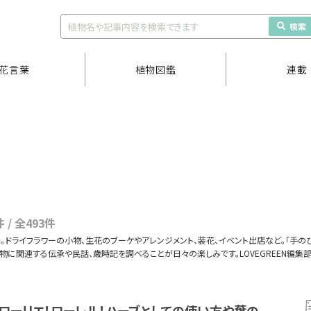
検索
花言葉
植物図鑑
連載
件 / 全493件
中。ドライフラワーの小物、生花のブーケやアレンジメント、装花、イベント出店など。「手
物に関連する伝承や民話、歳時記を調べることが日々の楽しみです。LOVEGREEN編
ローリエ！ローレル！ハーブとしての使い方や葉の