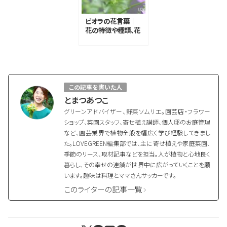
ビオラの花言葉｜
花の特徴や種類、花
言葉の由来
この記事を書いた人
とまつあつこ
グリーンアドバイザー、野菜ソムリエ。園芸店・フラワー
ショップ、菜園スタッフ、寄せ植え講師、個人邸のお庭管理
など、園芸業界で植物全般を幅広く学び経験してきまし
た。LOVEGREEN編集部では、主に寄せ植えや家庭菜園、
季節のリース、取材記事などを担当。人が植物と心地良く
暮らし、その幸せの連鎖が世界中に広がっていくことを願
います。趣味は料理とママさんサッカーです。
このライターの記事一覧