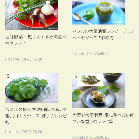
バジルの大量消費レシピ｜ジェノ
香味野菜一覧｜おすすめの食べ
ベーゼソースの作り方
方やレシピ
Updated /
2025.06.12
Updated /
2025.05.20
5
6
バジルの保存方法6種。冷蔵、冷
大葉を大量消費！夏に食べたい爽
凍、オイルやソース、使い方レシピ
やかな香りのレシピ集
も
Updated /
2022.06.20
Updated /
2026.05.26