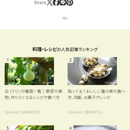
Share
料理・レシピ
の人気記事ランキング
1
2
瓜（うり）の種類一覧｜野菜や果
知ってる？おいしい蓮の実の食べ
物、作りたくなるレシピや食べ方
方、効能、お菓子やレシピ
Updated /
2024.08.13
Updated /
2024.07.11
3
4