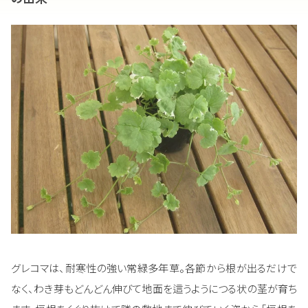
グレコマは、耐寒性の強い常緑多年草。各節から根が出るだけで
なく、わき芽もどんどん伸びて地面を這うようにつる状の茎が育ち