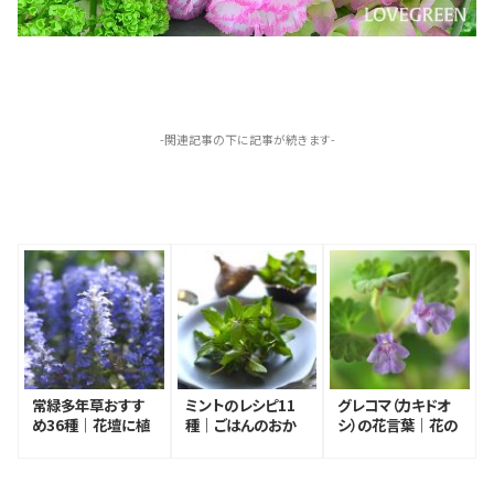
-関連記事の下に記事が続きます-
常緑多年草おすす
ミントのレシピ11
グレコマ（カキドオ
め36種｜花壇に植
種｜ごはんのおか
シ）の花言葉｜花の
えたい種類の特徴
ずになる料理とカク
特徴、名前と花言葉
と植え方
テル
の由来、種類