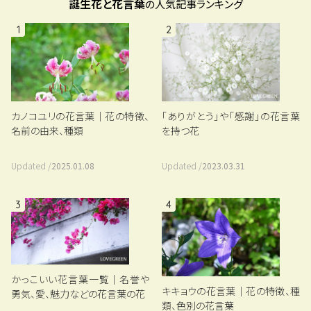
誕生花と花言葉
の人気記事ランキング
1
2
カノコユリの花言葉｜花の特徴、
「ありがとう」や「感謝」の花言葉
名前の由来、種類
を持つ花
Updated /
2025.01.08
Updated /
2023.03.31
3
4
かっこいい花言葉一覧｜名誉や
キキョウの花言葉｜花の特徴、種
勇気、愛、魅力などの花言葉の花
類、色別の花言葉