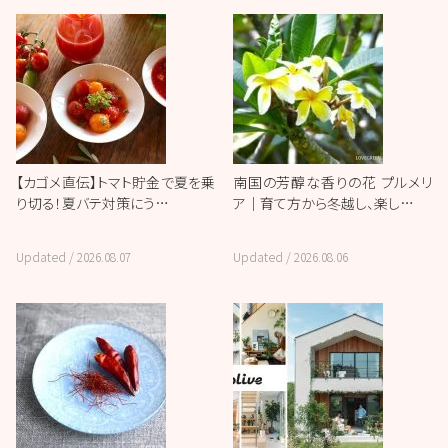
【カゴメ直伝】トマト貯金で夏を乗
南国の芳醇な香りの花 プルメリ
り切る！夏バテ対策にう…
ア｜育て方から冬越し、楽し…
Updated /
2026.08.07
Updated /
2026.08.06