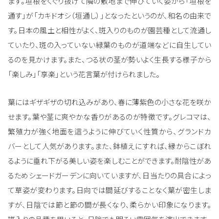
ます。垣根をくぐり抜けて隣の敷地まで伸びていく姿から「垣根を
通す」が「カキドオシ（垣通し）」となったというのが、和名の由来で
す。日本の風土と相性がよく、斑入りのものが園芸種として流通し
ていたり、斑の入っていない緑葉のものが道端などに自生してい
るのを見かけます。また、つる状の茎が勢いよく生長する様子から
「楽しみ」「享楽」という花言葉が付けられました。
葉にはギザギザの切れ込みがあり、春に薄紫色の小さな花を咲か
せます。葉や茎に爽やかな香りがあるのが特徴です。グレコマは、
繁殖力が強く地面を這うように伸びていく性質から、グランドカ
バーとして人気があります。また、鉢植えにすれば、縁からこぼれ
るように垂れ下がる美しい姿を楽しむことができます。耐陰性があ
るためシェードガーデンに向いていますが、日当たりの具合によっ
て草姿が変わります。日向では間延びすることなく葉が密生しま
すが、日陰では節と節の間が長くなり、柔らかい印象になります。