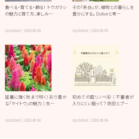
食べる・育てる・飾る！ トウガラシ
その「余白」が、植物との暮らしを
の魅力と育て方、楽しみ…
豊かにする。 Doliveと考…
Updated /
2026.08.05
Updated /
2026.08.05
猛暑に強く秋まで咲く！彩り豊か
初めての庭リノベ⑥｜不審者が
な「ケイトウ」の魅力｜失…
入りにくい庭って？ 防犯とプ…
Updated /
2026.08.04
Updated /
2026.08.04