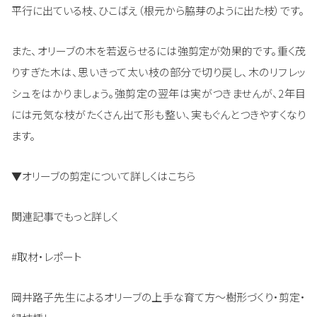
平行に出ている枝、ひこばえ（根元から脇芽のように出た枝）です。
また、オリーブの木を若返らせるには強剪定が効果的です。重く茂
りすぎた木は、思いきって太い枝の部分で切り戻し、木のリフレッ
シュをはかりましょう。強剪定の翌年は実がつきませんが、2年目
には元気な枝がたくさん出て形も整い、実もぐんとつきやすくなり
ます。
▼オリーブの剪定について詳しくはこちら
関連記事でもっと詳しく
#取材・レポート
岡井路子先生によるオリーブの上手な育て方～樹形づくり・剪定・