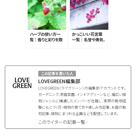
ハーブの使い方一
かっこいい花言葉
覧｜香りと彩りを取
一覧｜名誉や勇気、
り入れてハーブのあ
愛、魅力などの花言
る暮らしを楽しむ
葉の花
この記事を書いた人
LOVEGREEN編集部
LOVEGREEN（ラブグリーン）の編集部アカウントです。
ガーデニング、家庭菜園、インドアグリーンなど、幅広い植
物ジャンルに精通したメンバーが在籍し、実際の栽培経
験にもとづく花・植物の育て方や楽しみ方記事、お庭の取
材記事、植物にまつわる企画などを配信しています。
このライターの記事一覧