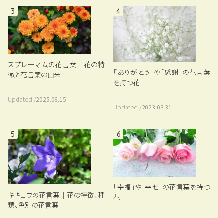
3
4
スプレーマムの花言葉｜花の特
「ありがとう」や「感謝」の花言葉
徴と花言葉の由来
を持つ花
Updated /
2025.06.15
Updated /
2023.03.31
5
6
「幸福」や「幸せ」の花言葉を持つ
キキョウの花言葉｜花の特徴、種
花
類、色別の花言葉