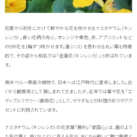
初夏から初冬にかけて鮮やかな花を咲かせるナスタチウム（キン
レンカ）。長い花柄の先に、オレンジや黄色、赤、アプリコットなど
の5弁花を1輪ずつ咲かせます。蓮（ハス）を思わせる丸い葉も特徴
的で、その姿から和名では「金蓮花（キンレンカ）」と呼ばれていま
す。
南米ペルー原産の植物で、日本へは江戸時代に渡来しました。古
くから観賞用として親しまれてきましたが、近年では葉や花を「エ
ディブルフラワー（食用花）」として、サラダなどの料理の彩りやアク
セントに利用されています。
ナスタチウム（キンレンカ）の花言葉「勝利」「愛国心」は、盾のよう
な形の葉と、兜（かぶと）に見える花が、古くから戦いに勝つ象徴と