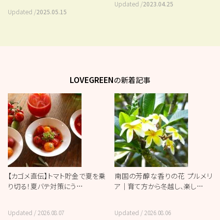
Updated /
2023.04.25
Updated /
2025.05.15
LOVEGREEN
の新着記事
【カゴメ直伝】トマト貯金で夏を乗
南国の芳醇な香りの花 プルメリ
り切る！夏バテ対策にう…
ア｜育て方から冬越し、楽し…
Updated /
2026.08.07
Updated /
2026.08.06