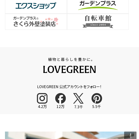
LOVEGREEN 公式アカウントをフォロー！
4.2万
12万
5.5千
7.3千