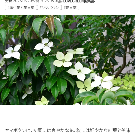
更新
公開
LOVEGREEN編集部
2026.03.20
2023.05.01
#誕生花と花言葉
#ヤマボウシ
#花言葉
ヤマボウシは、初夏には爽やかな花、秋には鮮やかな紅葉と美味