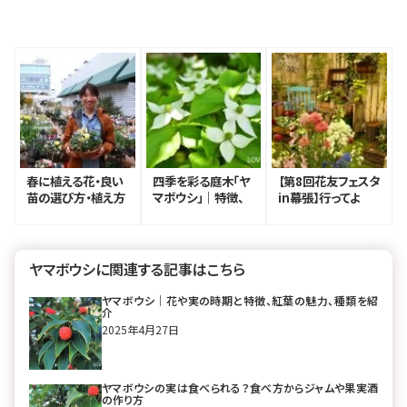
春に植える花・良い
四季を彩る庭木「ヤ
【第8回花友フェスタ
苗の選び方・植え方
マボウシ」｜特徴、
in幕張】行ってよ
のコツ｜プロトリー
種類、育て方から実
かったおすすめブー
フ二子玉川本店 垂
の楽しみ方まで完
ス14選！見どころレ
井愛さん
全ガイド
ポート
ヤマボウシに関連する記事はこちら
ヤマボウシ｜花や実の時期と特徴、紅葉の魅力、種類を紹
介
2025年4月27日
ヤマボウシの実は食べられる？食べ方からジャムや果実酒
の作り方