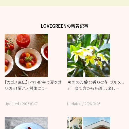
LOVEGREEN
の新着記事
【カゴメ直伝】トマト貯金で夏を乗
南国の芳醇な香りの花 プルメリ
り切る！夏バテ対策にう…
ア｜育て方から冬越し、楽し…
Updated /
2026.08.07
Updated /
2026.08.06