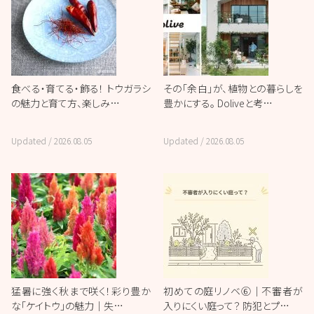
食べる・育てる・飾る！ トウガラシ
その「余白」が、植物との暮らしを
の魅力と育て方、楽しみ…
豊かにする。 Doliveと考…
Updated /
2026.08.05
Updated /
2026.08.05
猛暑に強く秋まで咲く！彩り豊か
初めての庭リノベ⑥｜不審者が
な「ケイトウ」の魅力｜失…
入りにくい庭って？ 防犯とプ…