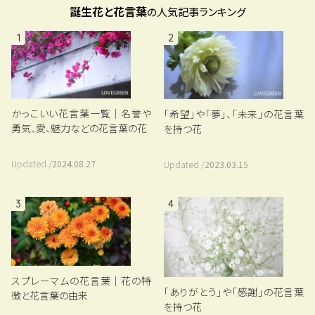
誕生花と花言葉
の人気記事ランキング
1
2
かっこいい花言葉一覧｜名誉や
「希望」や「夢」、「未来」の花言葉
勇気、愛、魅力などの花言葉の花
を持つ花
Updated /
2024.08.27
Updated /
2023.03.15
3
4
スプレーマムの花言葉｜花の特
「ありがとう」や「感謝」の花言葉
徴と花言葉の由来
を持つ花