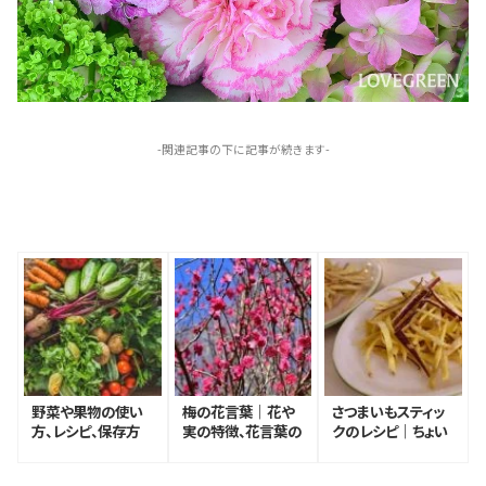
-関連記事の下に記事が続きます-
野菜や果物の使い
梅の花言葉｜花や
さつまいもスティッ
方、レシピ、保存方
実の特徴、花言葉の
クのレシピ｜ちょい
法などおすすめ記
由来、種類
足しアレンジ
事51選｜常備菜か