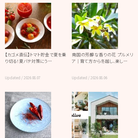
【カゴメ直伝】トマト貯金で夏を乗
南国の芳醇な香りの花 プルメリ
り切る！夏バテ対策にう…
ア｜育て方から冬越し、楽し…
Updated /
2026.08.07
Updated /
2026.08.06