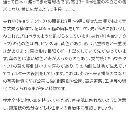
通って日本へ渡ってきた常緑樹です。高さ3～6m程度の株立ちの樹
形になり、横に広がるように生長します。
夾竹桃（キョウチクトウ）の開花は7月〜9月。痩せた土壌でもよく育
ち丈夫な植物で、花は4cm程の筒状をしていて、先が5枚に裂け少し
ねじれたプロペラのような花びらをしています。夾竹桃（キョウチク
トウ）の花の色は白、ピンク、赤、黄色があり、形は八重咲きと一重咲
きがあります。葉の形は長細くボート型をしていて先が尖っていま
す。葉の色は濃い緑色と斑が入ったものもあり、夾竹桃（キョウチク
トウ）の葉の裏側は小さな窪みがあり、その内側には毛が生えてい
てフィルターの役割をしています。これは、外から来る排気ガスなど
の有害物質を防ぎ公害に強く街路樹や公園、高速道路、工場等の緑
化に植えられる事が多い植物です。
樹木全体に強い毒を持っているため、直接肌に触れないように注意
し、剪定枝の処分などもお住まいの自治体に確認しましょう。