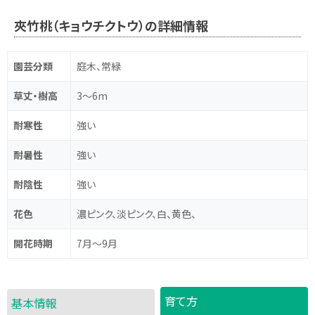
夾竹桃（キョウチクトウ）の詳細情報
園芸分類
庭木、常緑
草丈・樹高
3～6m
耐寒性
強い
耐暑性
強い
耐陰性
強い
花色
濃ピンク、淡ピンク、白、黄色、
開花時期
7月～9月
育て方
基本情報