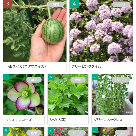
野菜
ハーブ
小玉スイカ（コダマスイカ）
クリーピングタイム
草花
野菜
多肉植物
クリスマスローズ
シソ（大葉）
グリーンネックレス
庭木
ハーブ
球根