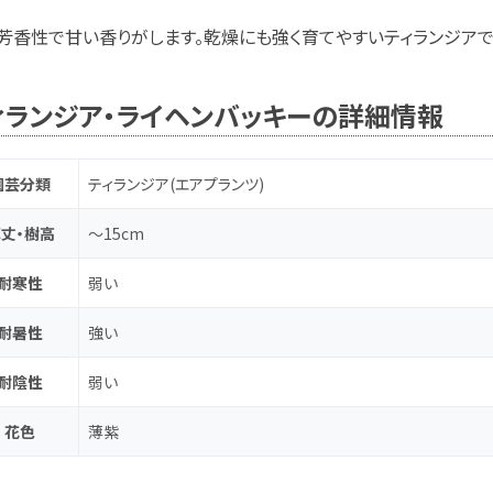
芳香性で甘い香りがします。乾燥にも強く育てやすいティランジアで
ィランジア・ライヘンバッキーの詳細情報
園芸分類
ティランジア(エアプランツ)
丈・樹高
～15cm
耐寒性
弱い
耐暑性
強い
耐陰性
弱い
花色
薄紫