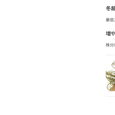
冬
最低
増や
株分