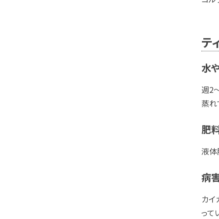
テ
水
週2
蒸れ
肥
液体
病
カイ
って