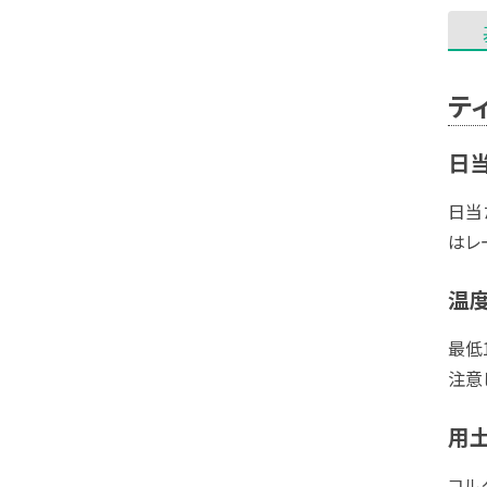
テ
日当
日当
はレ
温
最低
注意
用
コル