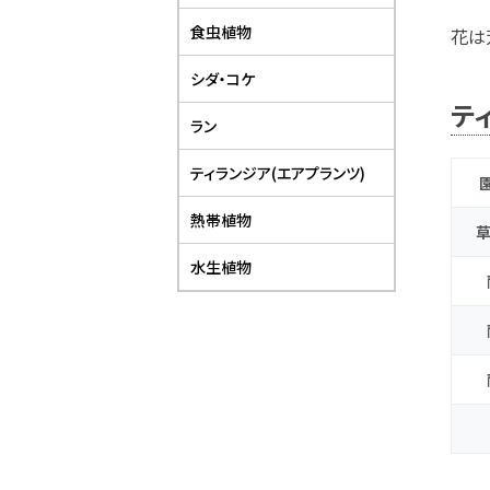
食虫植物
花は
シダ・コケ
テ
ラン
ティランジア(エアプランツ)
熱帯植物
草
水生植物