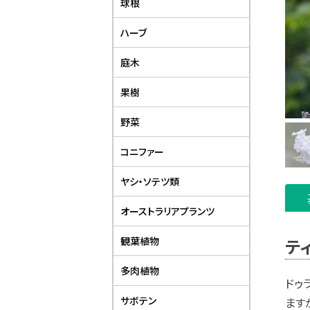
球根
ハーブ
庭木
果樹
野菜
コニファー
ヤシ・ソテツ類
オーストラリアプランツ
観葉植物
テ
多肉植物
ドゥ
サボテン
ます