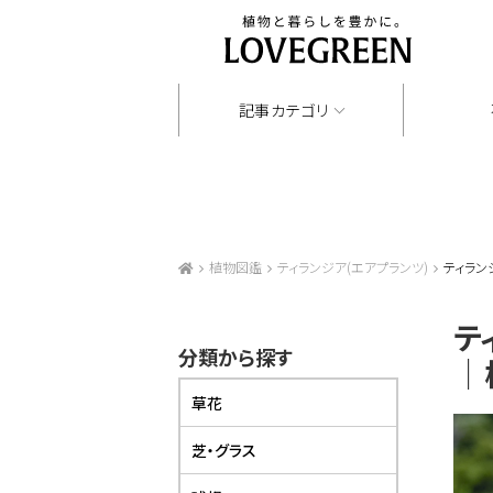
記事カテゴリ
植物図鑑
ティランジア(エアプランツ)
ティラン
テ
分類から探す
｜
草花
芝・グラス