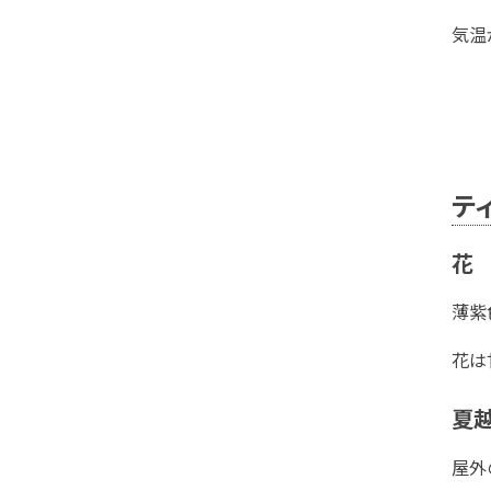
気温
テ
花
薄紫
花は
夏
屋外