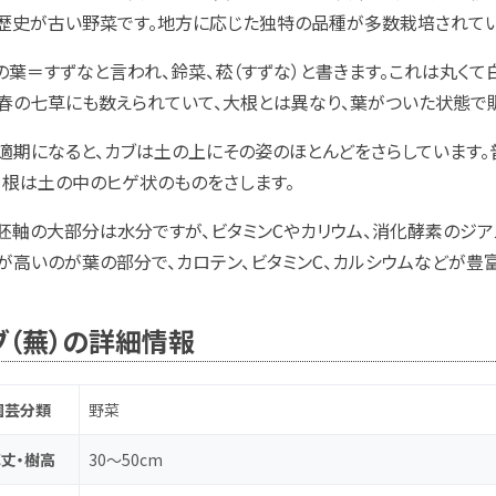
歴史が古い野菜です。地方に応じた独特の品種が多数栽培されてい
の葉＝すずなと言われ、鈴菜、菘（すずな）と書きます。これは丸く
春の七草にも数えられていて、大根とは異なり、葉がついた状態で
適期になると、カブは土の上にその姿のほとんどをさらしています。
、根は土の中のヒゲ状のものをさします。
胚軸の大部分は水分ですが、ビタミンCやカリウム、消化酵素のジア
が高いのが葉の部分で、カロテン、ビタミンC、カルシウムなどが豊
ブ（蕪）の詳細情報
園芸分類
野菜
丈・樹高
30～50cm