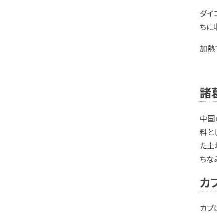
ダイ
ちに
加熱
諸
中国
料と
た土
ちな
カ
カブ