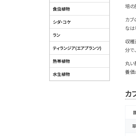
培の
食虫植物
カブ
シダ・コケ
なは
ラン
収穫
ティランジア(エアプランツ)
分で
熱帯植物
丸い
養価
水生植物
カ
草