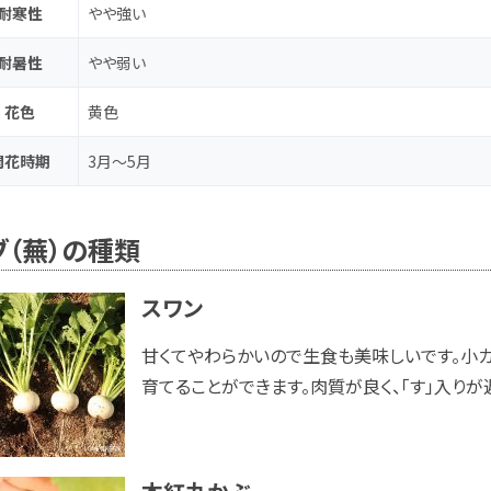
耐寒性
やや強い
耐暑性
やや弱い
花色
黄色
開花時期
3月～5月
ブ（蕪）の種類
スワン
甘くてやわらかいので生食も美味しいです。小
育てることができます。肉質が良く、「す」入りが