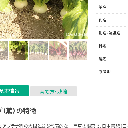
英名
和名
別名・流通名
科名
属名
原産地
基本情報
育て方・栽培
ブ（蕪）の特徴
はアブラナ科の大根と並ぶ代表的な一年草の根菜で、日本書紀（日