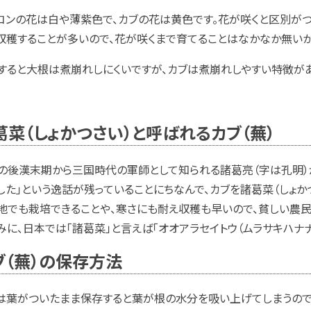
コンの花は白や薄紫色で、カブの花は黄色です。花が咲くと区別がつ
収穫することが多いので、花が咲くまで育てることはなかなか無いか
すると大根は煮崩れしにくいですが、カブは煮崩れしやすい特徴があ
葛菜（しょかつさい）と呼ばれるカブ（蕪）
の後漢末期から三国時代の軍師として知られる諸葛亮（字は孔明）
した」という逸話が残っていることにちなんで、カブを諸葛菜（しょか
地でも栽培できることや、寒さにも耐え収穫も早いので、貧しい農民
みに、日本では「諸葛菜」と言えば「オオアラセイトウ（ムラサキハナナ
ブ（蕪）の保存方法
は葉がついたまま保存すると葉が根の水分を吸い上げてしまうので