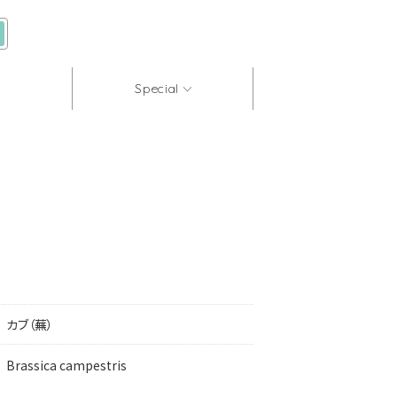
Special
カブ（蕪）
Brassica campestris