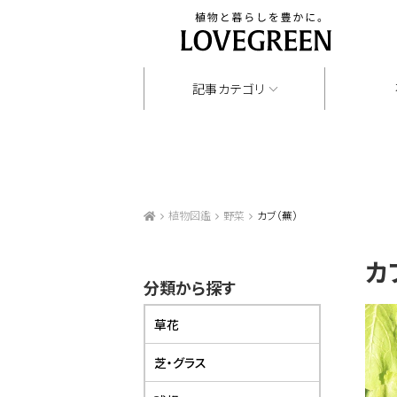
記事カテゴリ
植物図鑑
野菜
カブ（蕪）
カ
分類から探す
草花
芝・グラス