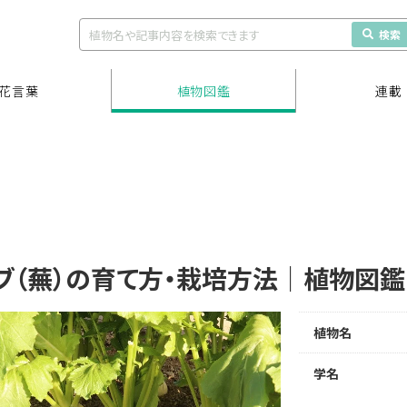
検索
花言葉
植物図鑑
連載
ブ（蕪）の育て方・栽培方法｜植物図鑑
植物名
学名