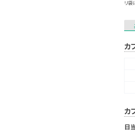
リ袋
カ
カ
日当