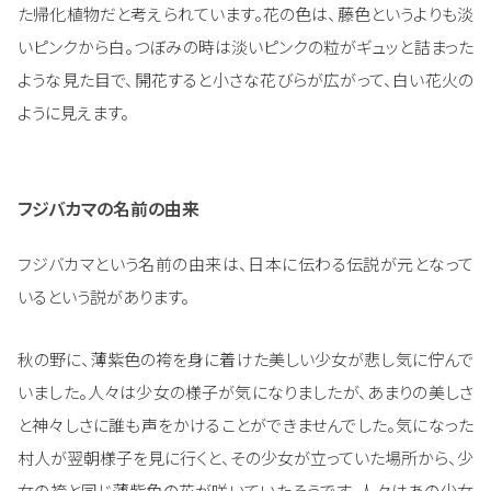
た帰化植物だと考えられています。花の色は、藤色というよりも淡
いピンクから白。つぼみの時は淡いピンクの粒がギュッと詰まった
ような見た目で、開花すると小さな花びらが広がって、白い花火の
ように見えます。
フジバカマの名前の由来
フジバカマという名前の由来は、日本に伝わる伝説が元となって
いるという説があります。
秋の野に、薄紫色の袴を身に着けた美しい少女が悲し気に佇んで
いました。人々は少女の様子が気になりましたが、あまりの美しさ
と神々しさに誰も声をかけることができませんでした。気になった
村人が翌朝様子を見に行くと、その少女が立っていた場所から、少
女の袴と同じ薄紫色の花が咲いていたそうです。人々はあの少女