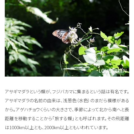
アサギマダラという蝶が、フジバカマに集まるという話は有名です。
アサギマダラの名前の由来は、浅葱色（水色）のまだら模様がある
から。アゲハチョウくらいの大きさで、季節によって北から南へと長
距離を移動することから「旅する蝶」とも呼ばれます。その飛距離
は1000km以上とも、2000km以上ともいわれています。