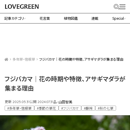
記事カテゴリ
花言葉
植物図鑑
連載
Special
多年草・宿根草
フジバカマ｜花の時期や特徴、アサギマダラが集まる理由
フジバカマ｜花の時期や特徴、アサギマダラが
集まる理由
更新
公開
山田智美
2025.05.31
2024.07.31
#多年草・宿根草
#季節の草花
#フジバカマ
#藤袴
#秋の七草