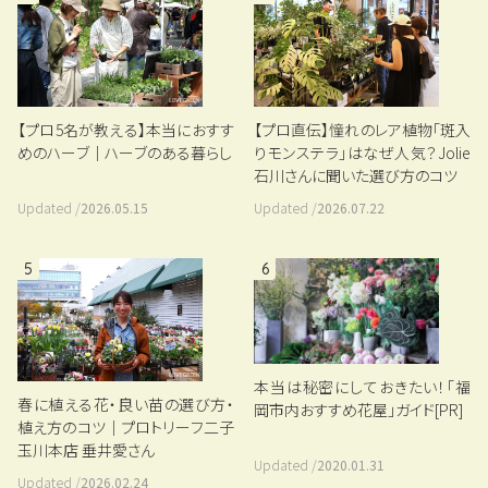
【プロ5名が教える】本当におすす
【プロ直伝】憧れのレア植物「斑入
めのハーブ｜ハーブのある暮らし
りモンステラ」はなぜ人気？Jolie
石川さんに聞いた選び方のコツ
Updated /
2026.05.15
Updated /
2026.07.22
5
6
本当は秘密にしておきたい！「福
春に植える花・良い苗の選び方・
岡市内おすすめ花屋」ガイド[PR]
植え方のコツ｜プロトリーフ二子
玉川本店 垂井愛さん
Updated /
2020.01.31
Updated /
2026.02.24