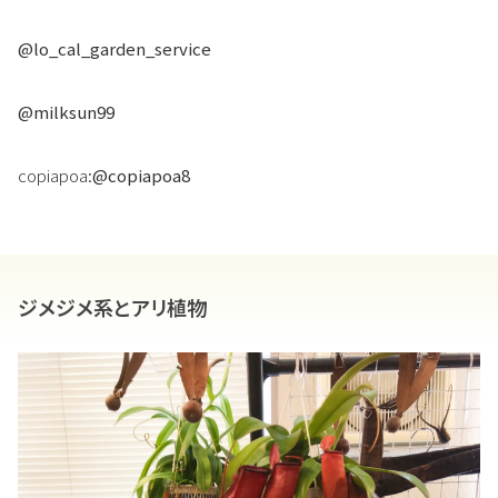
@lo_cal_garden_service
@milksun99
copiapoa:
@copiapoa8
ジメジメ系とアリ植物