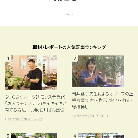
取材・レポート
の人気記事ランキング
1
2
岡井路子先生によるオリーブの上
【枯らさないコツ】「モンステラ」や
手な育て方～樹形づくり・剪定・
「斑入りモンステラ」をイキイキと
緑枝挿し
育てる方法｜Jolie石川さん直伝
Updated /
2017.11.01
Updated /
2026.07.22
3
4