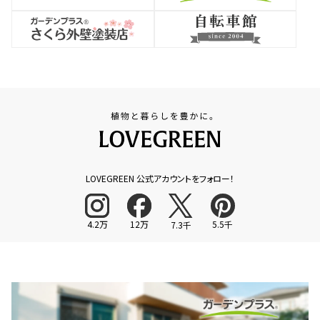
LOVEGREEN 公式アカウントをフォロー！
4.2万
12万
5.5千
7.3千