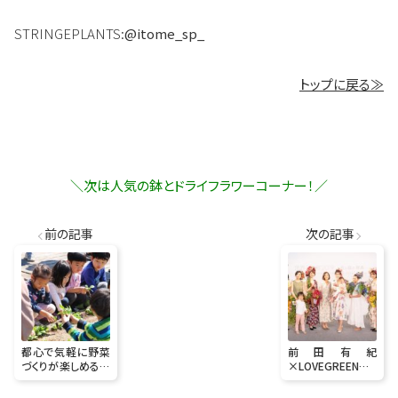
STRINGEPLANTS:
@itome_sp_
トップに戻る≫
＼次は人気の鉢とドライフラワーコーナー！／
前の記事
次の記事
都心で気軽に野菜
前田有紀
づくりが楽しめる貸
×LOVEGREEN「フ
菜園「アグリス成
ラワーランウェイ～
城」取材レポート！
想いを重ねる花々