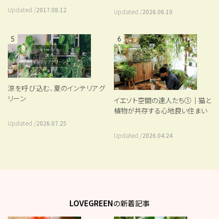
Updated /
2017.08.12
Updated /
2026.06.10
5
6
涼を呼び込む、夏のインテリアグ
リーン
イエソト空間の達人たち①｜猫と
植物が共存する心地良い住まい
Updated /
2026.07.25
Updated /
2026.04.24
LOVEGREEN
の新着記事