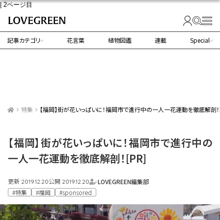
| 2ページ目
記事カテゴリ
花言葉
植物図鑑
連載
Special
特集
【福岡】街が花いっぱいに！福岡市で進行中の一人一花運動を徹底解剖！[
【福岡】街が花いっぱいに！福岡市で進行中の
一人一花運動を徹底解剖！[PR]
更新
公開
LOVEGREEN編集部
2019.12.20
2019.12.20
#特集
#福岡
#sponsored