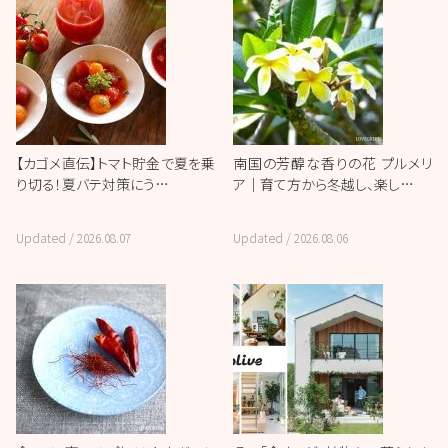
【カゴメ直伝】トマト貯金で夏を乗
南国の芳醇な香りの花 プルメリ
り切る！夏バテ対策にう…
ア｜育て方から冬越し、楽し…
Updated /
2026.08.07
Updated /
2026.08.06