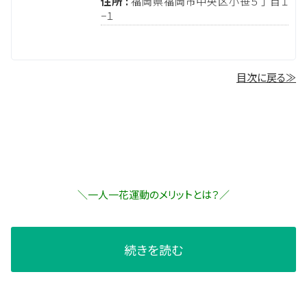
住所 :
福岡県福岡市中央区小笹５丁目１
−１
目次に戻る≫
＼一人一花運動のメリットとは？／
続きを読む