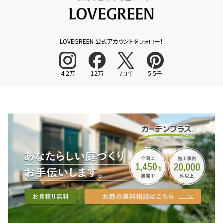
LOVEGREEN 公式アカウントをフォロー！
4.2万
12万
5.5千
7.3千