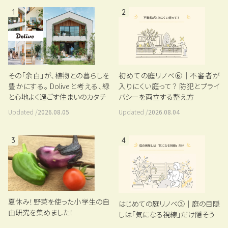
1
2
その「余白」が、植物との暮らしを
初めての庭リノベ⑥｜不審者が
豊かにする。 Doliveと考える、緑
入りにくい庭って？ 防犯とプライ
と心地よく過ごす住まいのカタチ
バシーを両立する整え方
Updated /
2026.08.05
Updated /
2026.08.04
3
4
夏休み！野菜を使った小学生の自
はじめての庭リノベ③｜庭の目隠
由研究を集めました！
しは「気になる視線」だけ隠そう