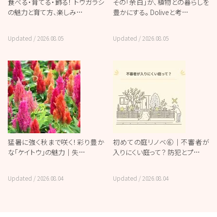
食べる・育てる・飾る！ トウガラシ
その「余白」が、植物との暮らしを
の魅力と育て方、楽しみ…
豊かにする。 Doliveと考…
Updated /
2026.08.05
Updated /
2026.08.05
猛暑に強く秋まで咲く！彩り豊か
初めての庭リノベ⑥｜不審者が
な「ケイトウ」の魅力｜失…
入りにくい庭って？ 防犯とプ…
Updated /
2026.08.04
Updated /
2026.08.04