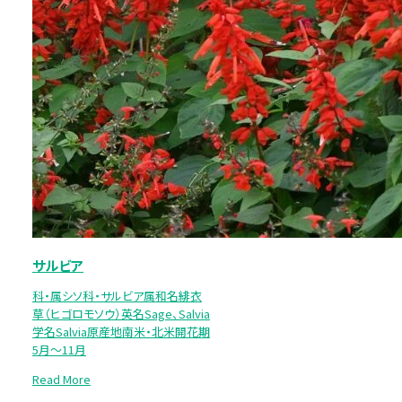
サルビア
科・属シソ科・サルビア属和名緋衣
草（ヒゴロモソウ）英名Sage、Salvia
学名Salvia原産地南米・北米開花期
5月～11月
Read More