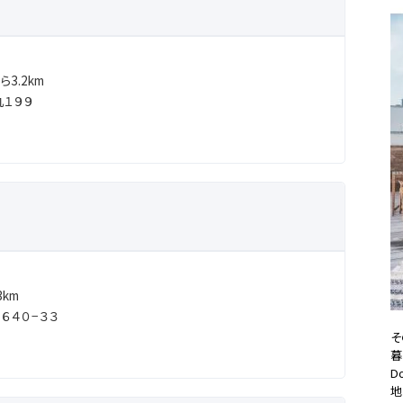
3.2km
１９９
km
６４０−３３
そ
暮
D
地