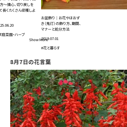
方～摘心、切り戻しを
て長くたくさん収穫しよ
お盆飾り｜お花やほおず
き（鬼灯）の飾り方、期間、
25.06.20
マナーと処分方法
家庭菜園・ハーブ
2019.07.01
Show More
#花と暮らす
8月7日の花言葉