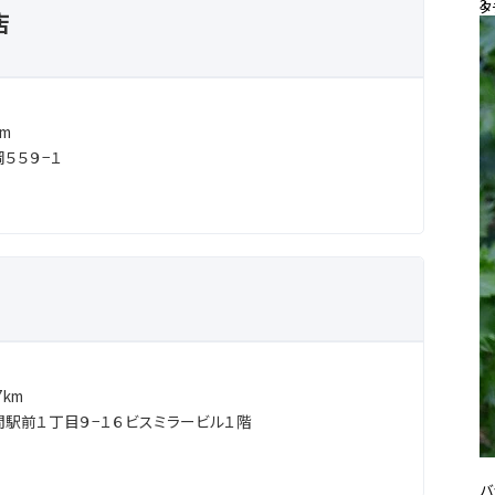
3
タ
店
20
#
m
５５９−１
km
駅前１丁目９−１６ビスミラービル１階
バ