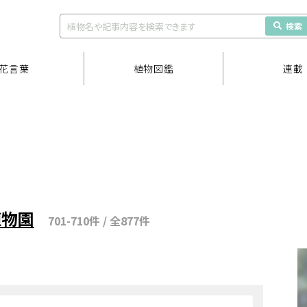
検索
花言葉
植物図鑑
連載
植物園
701-710件 / 全877件