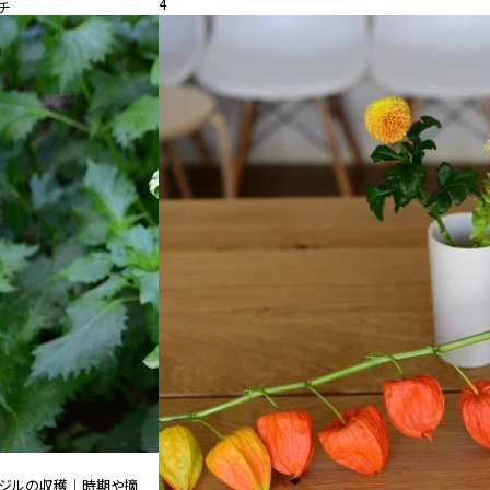
4
チ
26.08.05
特集
ジルの収穫｜時期や摘