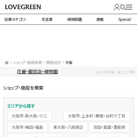
記事カテゴリ
花言葉
植物図鑑
連載
Special
ショップ・施設検索
関西地方
大阪
花屋・園芸店・植物園
大阪の
491-500件 / 全1217件
ショップ・施設を検索
エリアから探す
大阪市-新大阪・十三
大阪市-上本町・鶴橋・谷町六丁目
大阪市-梅田・福島
東大阪・八尾周辺
池田・箕面・豊能郡