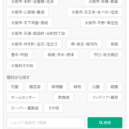
大阪市-本町・淀屋橋・北浜
大阪市-京橋・都島
大阪市-心斎橋・難波
大阪市-天王寺・あべの・住吉
大阪市-天下茶屋・西成
大阪市-平野・東住吉
大阪市-天満・南森町・谷町四丁目
大阪市-弁天町・此花・住之江
堺・泉北・南河内
泉南
豊中・吹田
高槻・茨木・摂津
守口・枚方周辺
大阪府その他
種別から探す
花屋
園芸店
植物園
緑地
公園
庭園
ホームセンター
飲食店
インテリア・雑貨
スーパー・量販店
その他
検索