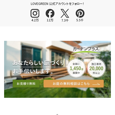
LOVEGREEN 公式アカウントをフォロー！
4.2万
12万
5.5千
7.3千