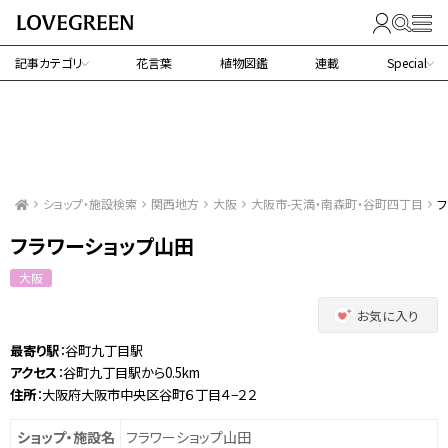
記事カテゴリ
花言葉
植物図鑑
連載
Special
ショップ・施設検索
関西地方
大阪
大阪市-天満・南森町・谷町四丁目
フ
フラワーショップ山田
大阪
お気に入り
最寄り駅
：谷町九丁目駅
アクセス
：谷町九丁目駅から0.5km
住所
：大阪府大阪市中央区谷町６丁目４−２２
ショップ・施設名
フラワーショップ山田