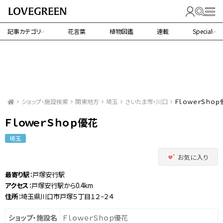
記事カテゴリ
花言葉
植物図鑑
連載
Special
ショップ・施設検索
関東地方
埼玉
さいたま市・川口
ＦｌｏｗｅｒＳｈｏｐ
ＦｌｏｗｅｒＳｈｏｐ優花
埼玉
お気に入り
最寄り駅
：戸塚安行駅
アクセス
：戸塚安行駅から0.4km
住所
：埼玉県川口市戸塚５丁目１２−２４
ショップ・施設名
ＦｌｏｗｅｒＳｈｏｐ優花