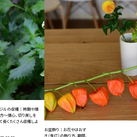
ジルの収穫｜時期や摘
方～摘心、切り戻しを
て長くたくさん収穫しよ
お盆飾り｜お花やほおず
き（鬼灯）の飾り方、期間、