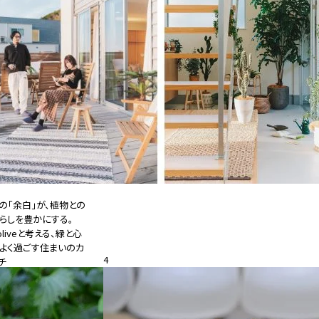
の「余白」が、植物との
らしを豊かにする。
oliveと考える、緑と心
よく過ごす住まいのカ
4
チ
26.08.05
特集