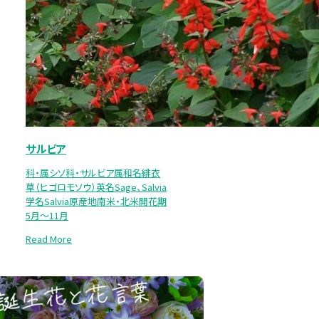
サルビア
科・属シソ科・サルビア属和名緋衣
草（ヒゴロモソウ）英名Sage、Salvia
学名Salvia原産地南米・北米開花期
5月～11月
Read More