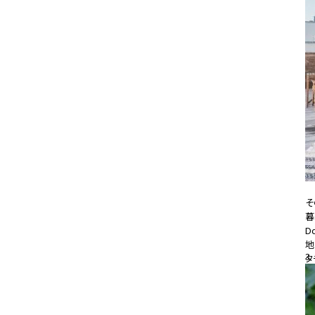
そ
暮
D
地
3
タ
20
#