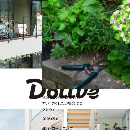
紫陽花の剪定時期と仕
方、小さくしたい場合はど
うする？
2026.05.01
#DIY・ガーデニング