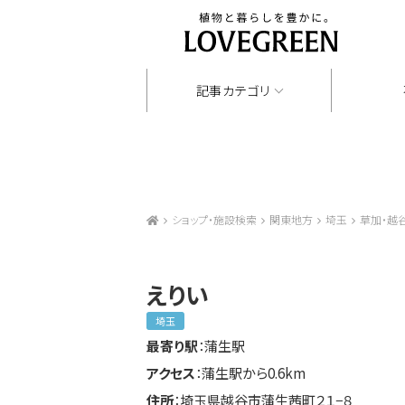
記事カテゴリ
ショップ・施設検索
関東地方
埼玉
草加・越
えりい
埼玉
最寄り駅
：蒲生駅
アクセス
：蒲生駅から0.6km
住所
：埼玉県越谷市蒲生茜町２１−８