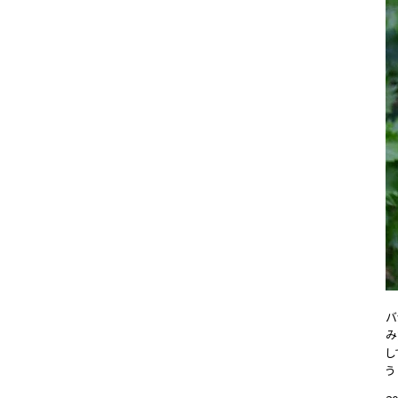
バ
み
し
う