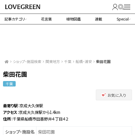
記事カテゴリ
花言葉
植物図鑑
連載
Special
ショップ・施設検索
関東地方
千葉
船橋・浦安
柴田花園
柴田花園
千葉
お気に入り
最寄り駅
：京成大久保駅
アクセス
：京成大久保駅から1.4km
住所
：千葉県船橋市田喜野井４丁目４２
ショップ・施設名
柴田花園