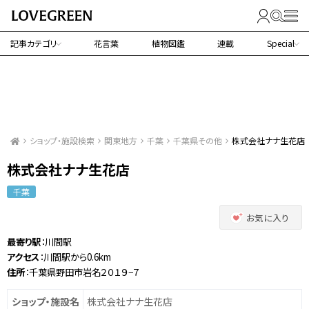
記事カテゴリ
花言葉
植物図鑑
連載
Special
ショップ・施設検索
関東地方
千葉
千葉県その他
株式会社ナナ生花店
株式会社ナナ生花店
千葉
お気に入り
最寄り駅
：川間駅
アクセス
：川間駅から0.6km
住所
：千葉県野田市岩名２０１９−７
ショップ・施設名
株式会社ナナ生花店