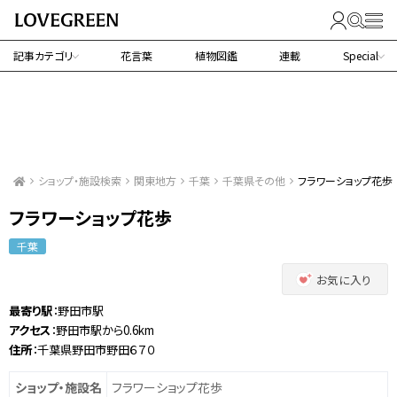
記事カテゴリ
花言葉
植物図鑑
連載
Special
ショップ・施設検索
関東地方
千葉
千葉県その他
フラワーショップ花歩
フラワーショップ花歩
千葉
お気に入り
最寄り駅
：野田市駅
アクセス
：野田市駅から0.6km
住所
：千葉県野田市野田６７０
ショップ・施設名
フラワーショップ花歩